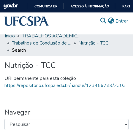
COMUNICA BR
ACESSO À INFORMAÇÃO
PARTI
IR
(c
Entrar
PARA
O
Início
TRABALHOS ACADÊMICOS
CONTEÚDO
Comunidades & Coleções
Trabalhos de Conclusão de Curso de Graduação
Nutrição - TCC
Search
Busca Facetada
Nutrição - TCC
Estatísticas
Autoarquivamento
URI permanente para esta coleção
https://repositorio.ufcspa.edu.br/handle/123456789/2303
Sobre o RI-UFCSPA
FAQ
Navegar
Ajuda