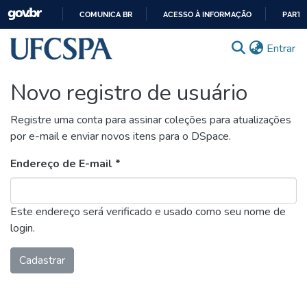
COMUNICA BR
ACESSO À INFORMAÇÃO
PARTI
IR
(c
Entrar
PARA
O
Novo registro de usuário
CONTEÚDO
Comunidades & Coleções
Registre uma conta para assinar coleções para atualizações
Busca Facetada
por e-mail e enviar novos itens para o DSpace.
Autoarquivamento
Endereço de E-mail *
Sobre o RI-UFCSPA
FAQ
Este endereço será verificado e usado como seu nome de
login.
Ajuda
Cadastrar