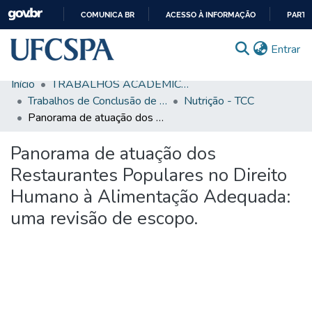
COMUNICA BR
ACESSO À INFORMAÇÃO
PARTI
IR
(c
Entrar
PARA
O
Início
TRABALHOS ACADÊMICOS
CONTEÚDO
Comunidades & Coleções
Trabalhos de Conclusão de Curso de Graduação
Nutrição - TCC
Panorama de atuação dos Restaurantes Populares no Direito Humano à Alimentação Adequada: uma revisão de escopo.
Busca Facetada
Panorama de atuação dos
Estatísticas
Restaurantes Populares no Direito
Autoarquivamento
Humano à Alimentação Adequada:
Sobre o RI-UFCSPA
uma revisão de escopo.
FAQ
Ajuda