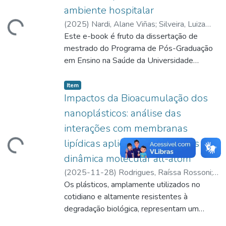
ambiente hospitalar
(
2025
)
Nardi, Alane Viñas
;
Silveira, Luiza
regando...
Maria de Oliveira Braga
Este e-book é fruto da dissertação de
;
Programa de Pós-
Graduação em Ensino na Saúde
mestrado do Programa de Pós-Graduação
em Ensino na Saúde da Universidade
Federal de Ciências da Saúde de Porto
Alegre (UFCSPA). A pesquisa tratou de
Item type:
,
Item
analisar as repercussões emocionais
Impactos da Bioacumulação dos
narradas por familiares sobre a transição do
nanoplásticos: análise das
cuidado da Unidade de Terapia Intensiva
interações com membranas
(UTI) para a Unidade de Internação (UI) de
lipídicas aplicando simulações de
regando...
pacientes em Cuidados Paliativos (CP) em
um hospital público-privado de Porto
dinâmica molecular all-atom
Alegre.
(
2025-11-28
)
Rodrigues, Raíssa Rossoni
;
Oliveira, Tiago Espinosa de
Os plásticos, amplamente utilizados no
;
Química
Medicinal
cotidiano e altamente resistentes à
degradação biológica, representam um
problema ambiental crescente. Uma parte