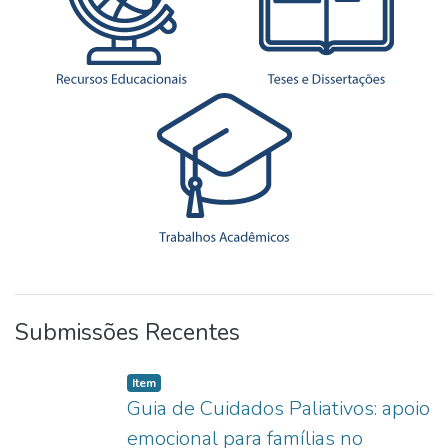
Submissões Recentes
Item type:
,
Item
Guia de Cuidados Paliativos: apoio
emocional para famílias no