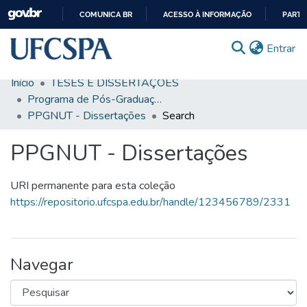
COMUNICA BR
ACESSO À INFORMAÇÃO
PARTI
IR
(c
Entrar
PARA
O
Início
TESES E DISSERTAÇÕES
CONTEÚDO
Comunidades & Coleções
Programa de Pós-Graduação em Ciências da Nutrição
PPGNUT - Dissertações
Search
Busca Facetada
PPGNUT - Dissertações
Estatísticas
Autoarquivamento
URI permanente para esta coleção
https://repositorio.ufcspa.edu.br/handle/123456789/2331
Sobre o RI-UFCSPA
FAQ
Ajuda
Navegar