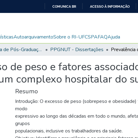
COMUNICA BR
ACESSO À INFORMAÇÃO
IR
PARA
O
ísticas
Autoarquivamento
Sobre o RI-UFCSPA
FAQ
Ajuda
CONTEÚDO
Programa de Pós-Graduação em Ciências da Nutrição
PPGNUT - Dissertações
so de peso e fatores associa
um complexo hospitalar do su
Resumo
Introdução: O excesso de peso (sobrepeso e obesidade
modo
expressivo ao longo das décadas em todo o mundo, afet
grupos
populacionais, inclusive os trabalhadores da saúde.