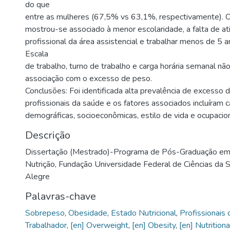
do que
entre as mulheres (67,5% vs 63,1%, respectivamente). 
mostrou-se associado à menor escolaridade, a falta de ativ
profissional da área assistencial e trabalhar menos de 5 an
Escala
de trabalho, turno de trabalho e carga horária semanal n
associação com o excesso de peso.
Conclusões: Foi identificada alta prevalência de excesso 
profissionais da saúde e os fatores associados incluíram c
demográficas, socioeconômicas, estilo de vida e ocupacion
Descrição
Dissertação (Mestrado)-Programa de Pós-Graduação em 
Nutrição, Fundação Universidade Federal de Ciências da 
Alegre
Palavras-chave
Sobrepeso
,
Obesidade
,
Estado Nutricional
,
Profissionais
Trabalhador
,
[en] Overweight
,
[en] Obesity
,
[en] Nutrition