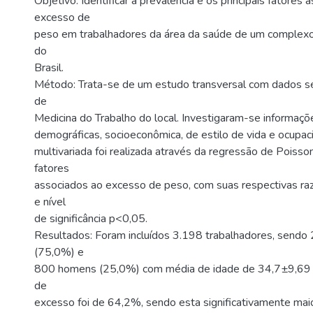
Objetivo: Identificar a prevalência e os principais fatores
excesso de
peso em trabalhadores da área da saúde de um complexo 
do
Brasil.
Método: Trata-se de um estudo transversal com dados se
de
Medicina do Trabalho do local. Investigaram-se informaçõ
demográficas, socioeconômica, de estilo de vida e ocupaci
multivariada foi realizada através da regressão de Poisson,
fatores
associados ao excesso de peso, com suas respectivas ra
e nível
de significância p<0,05.
Resultados: Foram incluídos 3.198 trabalhadores, sendo
(75,0%) e
800 homens (25,0%) com média de idade de 34,7±9,69 a
de
excesso foi de 64,2%, sendo esta significativamente ma