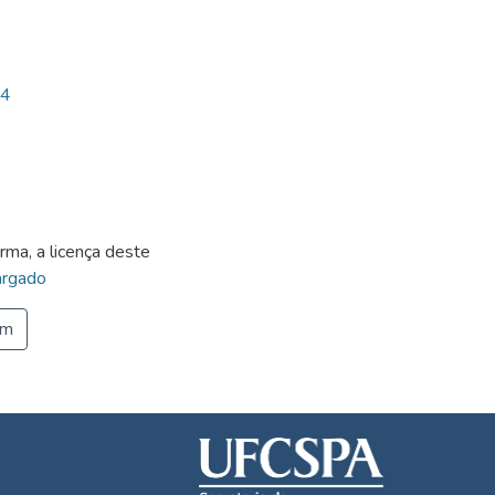
84
rma, a licença deste
rgado
em