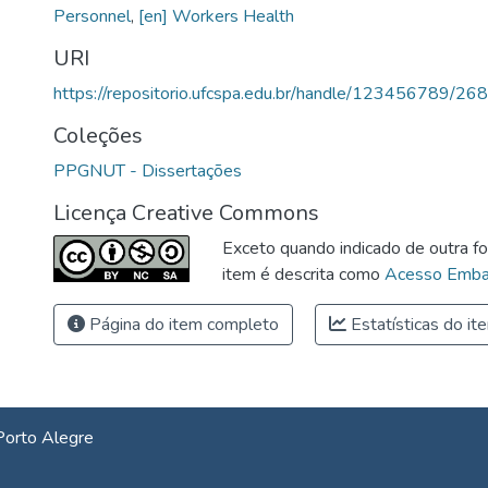
Personnel
,
[en] Workers Health
URI
https://repositorio.ufcspa.edu.br/handle/123456789/26
Coleções
PPGNUT - Dissertações
Licença Creative Commons
Exceto quando indicado de outra fo
item é descrita como
Acesso Emba
Página do item completo
Estatísticas do it
Porto Alegre