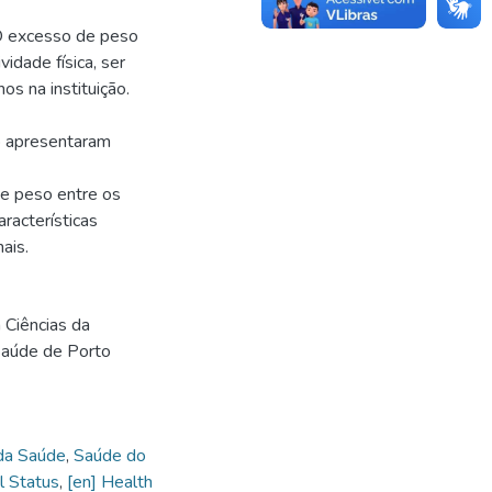
O excesso de peso
idade física, ser
os na instituição.
ão apresentaram
de peso entre os
aracterísticas
ais.
Ciências da
Saúde de Porto
 da Saúde
,
Saúde do
al Status
,
[en] Health