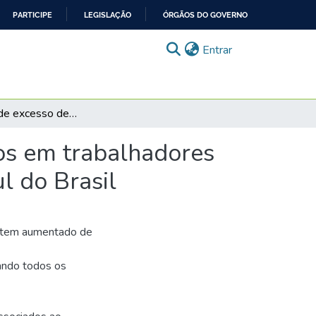
PARTICIPE
LEGISLAÇÃO
ÓRGÃOS DO GOVERNO
(current)
Entrar
Prevalência de excesso de peso e fatores associados em trabalhadores da área da saúde em um complexo hospitalar do sul do Brasil
dos em trabalhadores
l do Brasil
) tem aumentado de
ando todos os