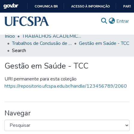
COMUNICA BR
ACESSO À INFORMAÇÃO
PARTI
IR
(c
Entrar
PARA
O
Início
TRABALHOS ACADÊMICOS
CONTEÚDO
Comunidades & Coleções
Trabalhos de Conclusão de Curso de Graduação
Gestão em Saúde - TCC
Search
Busca Facetada
Gestão em Saúde - TCC
Estatísticas
Autoarquivamento
URI permanente para esta coleção
https://repositorio.ufcspa.edu.br/handle/123456789/2060
Sobre o RI-UFCSPA
FAQ
Navegar
Ajuda