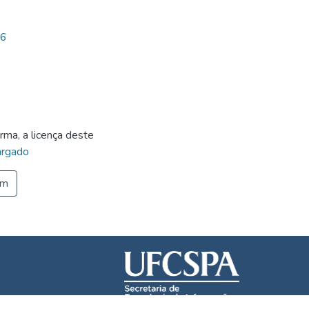
76
rma, a licença deste
rgado
em