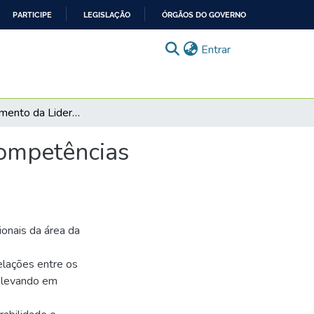
PARTICIPE
LEGISLAÇÃO
ÓRGÃOS DO GOVERNO
(current)
Entrar
Desenvolvimento da Liderança para acadêmicos: competências profissionais de Gestão na área da saúde
competências
onais da área da
elações entre os
, levando em