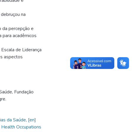
rabilidade e
 debruçou na
o da percepção e
a para acadêmicos
a Escala de Liderança
os aspectos
 Saúde, Fundação
re.
ias da Saúde
,
[en]
, Health Occupations