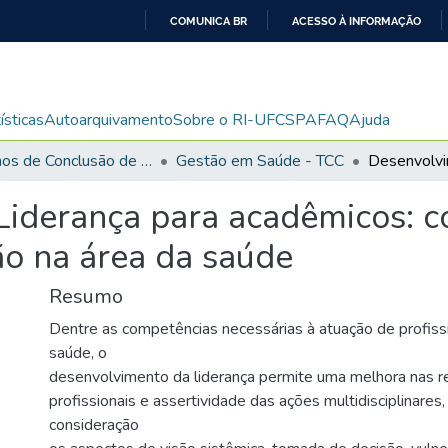
COMUNICA BR
ACESSO À INFORMAÇÃO
IR
PARA
O
ísticas
Autoarquivamento
Sobre o RI-UFCSPA
FAQ
Ajuda
CONTEÚDO
Trabalhos de Conclusão de Curso de Graduação
Gestão em Saúde - TCC
Liderança para acadêmicos: 
ão na área da saúde
Resumo
Dentre as competências necessárias à atuação de profissi
saúde, o
desenvolvimento da liderança permite uma melhora nas r
profissionais e assertividade das ações multidisciplinares
consideração