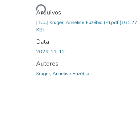
Arquivos
[TCC] Krüger, Annelise Euzébio (P).pdf
(161.27
KB)
Data
2024-11-12
Autores
Krüger, Annelise Euzébio