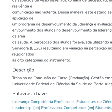
os aspectos de visão sistêmica, tomada de decisão, vulne
resiliência e
comunicação não violenta. Dessa maneira, este estudo se
aplicação de
um programa de desenvolvimento da liderança e avaliaçã
envolvimento dos alunos no desenvolvimento da lideranç
da área
da saúde. A percepção dos alunos foi avaliada utilizando 
Servidora (ELSE) resultando em variação na percepção n
relacionados
às oito categorias do instrumento.
Descrição
Trabalho de Conclusão de Curso (Graduação)-Gestão em
Universidade Federal de Ciências da Saúde de Porto Aleg
Palavras-chave
Liderança
,
Competência Profissional
,
Estudantes de Ciênc
Leadership
,
[en] Professional Competence
,
[en] Students