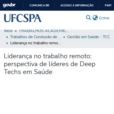
COMUNICA BR
ACESSO À INFORMAÇÃO
PARTI
IR
(c
Entrar
PARA
O
Início
TRABALHOS ACADÊMICOS
CONTEÚDO
Comunidades & Coleções
Trabalhos de Conclusão de Curso de Graduação
Gestão em Saúde - TCC
Liderança no trabalho remoto: perspectiva de líderes de Deep Techs em Saúde
Busca Facetada
Liderança no trabalho remoto:
Estatísticas
perspectiva de líderes de Deep
Autoarquivamento
Techs em Saúde
Sobre o RI-UFCSPA
FAQ
Ajuda