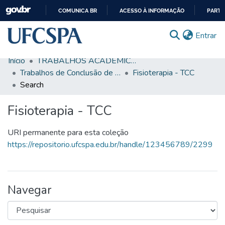
COMUNICA BR
ACESSO À INFORMAÇÃO
PARTI
IR
(c
Entrar
PARA
O
Início
TRABALHOS ACADÊMICOS
CONTEÚDO
Comunidades & Coleções
Trabalhos de Conclusão de Curso de Graduação
Fisioterapia - TCC
Search
Busca Facetada
Fisioterapia - TCC
Estatísticas
Autoarquivamento
URI permanente para esta coleção
https://repositorio.ufcspa.edu.br/handle/123456789/2299
Sobre o RI-UFCSPA
FAQ
Navegar
Ajuda