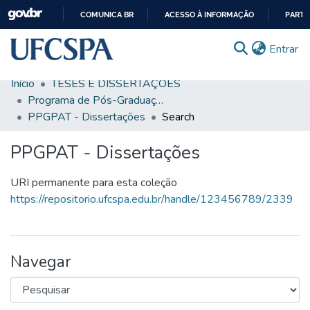
COMUNICA BR
ACESSO À INFORMAÇÃO
PARTI
IR
(c
Entrar
PARA
O
Início
TESES E DISSERTAÇÕES
CONTEÚDO
Comunidades & Coleções
Programa de Pós-Graduação em Patologia
PPGPAT - Dissertações
Search
Busca Facetada
PPGPAT - Dissertações
Estatísticas
Autoarquivamento
URI permanente para esta coleção
https://repositorio.ufcspa.edu.br/handle/123456789/2339
Sobre o RI-UFCSPA
FAQ
Navegar
Ajuda