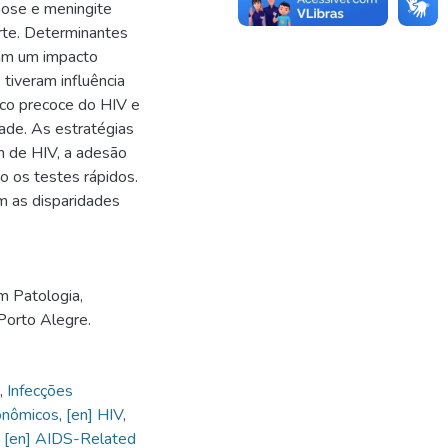
mose e meningite
rte. Determinantes
ram um impacto
 tiveram influência
ico precoce do HIV e
dade. As estratégias
m de HIV, a adesão
o os testes rápidos.
m as disparidades
m Patologia,
Porto Alegre.
,
Infecções
onômicos
,
[en] HIV
,
,
[en] AIDS-Related