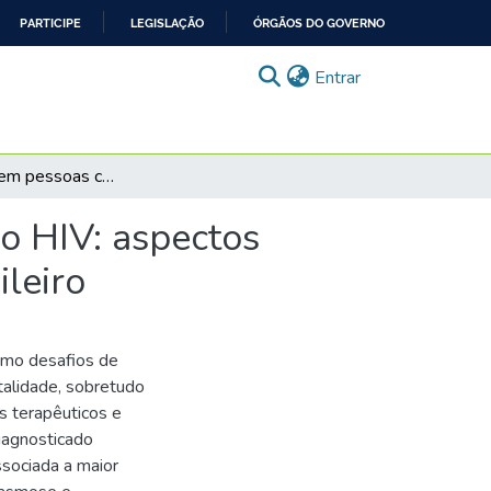
PARTICIPE
LEGISLAÇÃO
ÓRGÃOS DO GOVERNO
(current)
Entrar
Mortalidade em pessoas com doença avançada pelo HIV: aspectos epidemiológicos, clínicos e sociais no contexto brasileiro
o HIV: aspectos
ileiro
omo desafios de
talidade, sobretudo
s terapêuticos e
iagnosticado
ssociada a maior