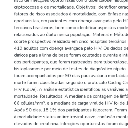
risco de infecções oportunistas como tuberculose, histo
criptococose e de mortalidade. Objetivos: Identificar caract
fatores de risco associados à mortalidade, com ênfase na
)
oportunistas, em pacientes com doença avançada pelo HI
terciários brasileiros, bem como identificar aspectos epid
relacionados ao óbito nessa população. Material e Métod
coorte prospectivo realizado em cinco hospitais terciários b
419 adultos com doença avançada pelo HIV. Os dados d
clínicos para a linha de base foram coletados durante a in
dos participantes, que foram rastreados para tuberculose,
histoplasmose por meio de testes de diagnóstico rápido. 
foram acompanhados por 90 dias para avaliar a mortalida
morte foram classificadas segundo o protocolo Coding Ca
HIV (CoDe). A análise estatística identificou as variáveis 
mortalidade. Resultados: A mediana da contagem de linfó
66 células/mm³, e a mediana da carga viral de HIV foi de
Após 90 dias, 18,1% dos participantes faleceram. Foram
à mortalidade: status antirretroviral-naive, confusão menta
elevados de creatinina. Infecções oportunistas foram dia