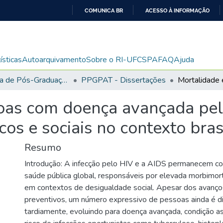
COMUNICA BR
ACESSO À INFORMAÇÃO
IR
PARA
O
ísticas
Autoarquivamento
Sobre o RI-UFCSPA
FAQ
Ajuda
CONTEÚDO
Programa de Pós-Graduação em Patologia
PPGPAT - Dissertações
oas com doença avançada pel
cos e sociais no contexto bras
Resumo
Introdução: A infecção pelo HIV e a AIDS permanecem c
saúde pública global, responsáveis por elevada morbimor
em contextos de desigualdade social. Apesar dos avanço
preventivos, um número expressivo de pessoas ainda é d
tardiamente, evoluindo para doença avançada, condição a