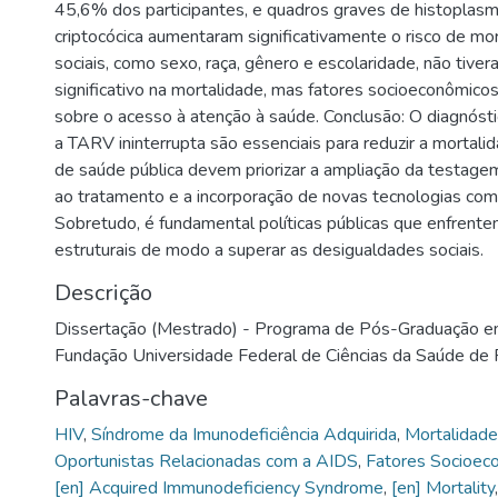
45,6% dos participantes, e quadros graves de histoplas
criptocócica aumentaram significativamente o risco de mo
sociais, como sexo, raça, gênero e escolaridade, não tive
significativo na mortalidade, mas fatores socioeconômicos
sobre o acesso à atenção à saúde. Conclusão: O diagnóst
a TARV ininterrupta são essenciais para reduzir a mortali
de saúde pública devem priorizar a ampliação da testage
ao tratamento e a incorporação de novas tecnologias com
Sobretudo, é fundamental políticas públicas que enfrente
estruturais de modo a superar as desigualdades sociais.
Descrição
Dissertação (Mestrado) - Programa de Pós-Graduação e
Fundação Universidade Federal de Ciências da Saúde de 
Palavras-chave
HIV
,
Síndrome da Imunodeficiência Adquirida
,
Mortalidade
Oportunistas Relacionadas com a AIDS
,
Fatores Socioec
[en] Acquired Immunodeficiency Syndrome
,
[en] Mortality