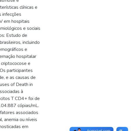
plasmose e
erísticas clínicas e
s infecções
V em hospitais
emiológicos e sociais
os: Estudo de
rasileiros, incluindo
emográficos e
ternação hospitalar
 criptococose e
Os participantes
de, e as causas de
uses of Death in
associadas à
citos T CD4+ foi de
 104.887 cópias/mL.
 fatores associados
l, anemia ou níveis
gnosticadas em