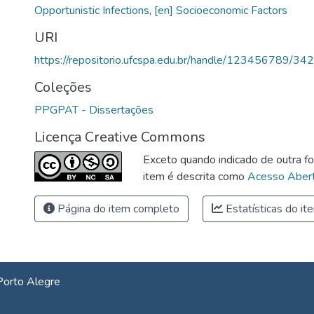
Opportunistic Infections
,
[en] Socioeconomic Factors
URI
https://repositorio.ufcspa.edu.br/handle/123456789/34
Coleções
PPGPAT - Dissertações
Licença Creative Commons
Exceto quando indicado de outra fo
item é descrita como
Acesso Abert
Página do item completo
Estatísticas do it
Porto Alegre