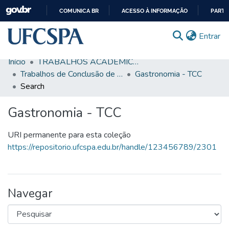
COMUNICA BR
ACESSO À INFORMAÇÃO
PARTI
IR
(c
Entrar
PARA
O
Início
TRABALHOS ACADÊMICOS
CONTEÚDO
Comunidades & Coleções
Trabalhos de Conclusão de Curso de Graduação
Gastronomia - TCC
Search
Busca Facetada
Gastronomia - TCC
Estatísticas
Autoarquivamento
URI permanente para esta coleção
https://repositorio.ufcspa.edu.br/handle/123456789/2301
Sobre o RI-UFCSPA
FAQ
Navegar
Ajuda