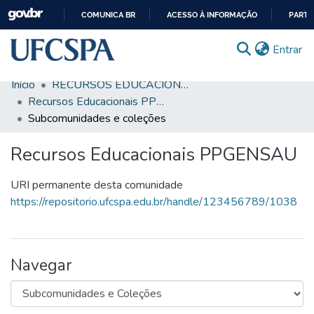
COMUNICA BR
ACESSO À INFORMAÇÃO
PARTI
IR
(c
Entrar
PARA
O
Início
RECURSOS EDUCACIONAIS
CONTEÚDO
Comunidades & Coleções
Recursos Educacionais PPGENSAU
Subcomunidades e coleções
Busca Facetada
Recursos Educacionais PPGENSAU
Estatísticas
Autoarquivamento
URI permanente desta comunidade
https://repositorio.ufcspa.edu.br/handle/123456789/1038
Sobre o RI-UFCSPA
FAQ
Navegar
Ajuda