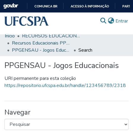
COMUNICA BR
ACESSO À INFORMAÇÃO
PARTI
IR
(c
Entrar
PARA
O
Início
RECURSOS EDUCACIONAIS
CONTEÚDO
Comunidades & Coleções
Recursos Educacionais PPGENSAU
PPGENSAU - Jogos Educacionais
Search
Busca Facetada
PPGENSAU - Jogos Educacionais
Estatísticas
Autoarquivamento
URI permanente para esta coleção
https://repositorio.ufcspa.edu.br/handle/123456789/2318
Sobre o RI-UFCSPA
FAQ
Navegar
Ajuda