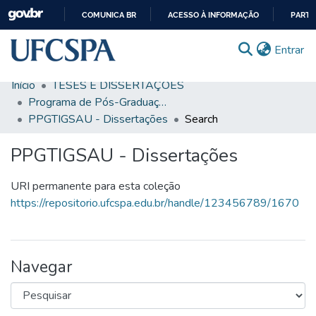
COMUNICA BR
ACESSO À INFORMAÇÃO
PARTI
IR
(c
Entrar
PARA
O
Início
TESES E DISSERTAÇÕES
CONTEÚDO
Comunidades & Coleções
Programa de Pós-Graduação em Tecnologias da Informação e Gestão em Saúde
PPGTIGSAU - Dissertações
Search
Busca Facetada
PPGTIGSAU - Dissertações
Estatísticas
Autoarquivamento
URI permanente para esta coleção
https://repositorio.ufcspa.edu.br/handle/123456789/1670
Sobre o RI-UFCSPA
FAQ
Navegar
Ajuda