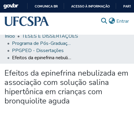
COMUNICA BR
ACESSO À INFORMAÇÃO
PARTI
IR
(c
Entrar
PARA
O
Início
TESES E DISSERTAÇÕES
CONTEÚDO
Comunidades & Coleções
Programa de Pós-Graduação em Pediatria: Atenção à Saúde da Criança e ao Adolescente
PPGPED - Dissertações
Busca Facetada
Efeitos da epinefrina nebulizada em associação com solução salina hipertônica em crianças com bronquiolite aguda
Estatísticas
Efeitos da epinefrina nebulizada em
Autoarquivamento
associação com solução salina
Sobre o RI-UFCSPA
hipertônica em crianças com
bronquiolite aguda
FAQ
Ajuda