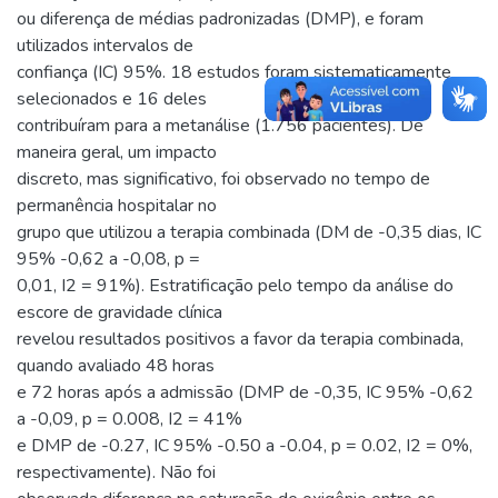
ou diferença de médias padronizadas (DMP), e foram
utilizados intervalos de
confiança (IC) 95%. 18 estudos foram sistematicamente
selecionados e 16 deles
contribuíram para a metanálise (1.756 pacientes). De
maneira geral, um impacto
discreto, mas significativo, foi observado no tempo de
permanência hospitalar no
grupo que utilizou a terapia combinada (DM de -0,35 dias, IC
95% -0,62 a -0,08, p =
0,01, I2 = 91%). Estratificação pelo tempo da análise do
escore de gravidade clínica
revelou resultados positivos a favor da terapia combinada,
quando avaliado 48 horas
e 72 horas após a admissão (DMP de -0,35, IC 95% -0,62
a -0,09, p = 0.008, I2 = 41%
e DMP de -0.27, IC 95% -0.50 a -0.04, p = 0.02, I2 = 0%,
respectivamente). Não foi