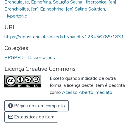
Bronquiolite
,
Epinefrina
,
Solução Salina Hipertônica
,
[en]
Bronchiolitis
,
[en] Epinephrine
,
[en] Saline Solution,
Hypertonic
URI
https://repositorio.ufcspa.edu.br/handle/123456789/1831
Coleções
PPGPED - Dissertações
Licença Creative Commons
Exceto quando indicado de outra
forma, a licença deste item é descrita
como
Acesso Aberto Imediato
Página do item completo
Estatísticas do item