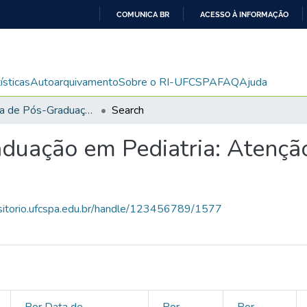
COMUNICA BR
ACESSO À INFORMAÇÃO
IR
PARA
O
ísticas
Autoarquivamento
Sobre o RI-UFCSPA
FAQ
Ajuda
CONTEÚDO
Programa de Pós-Graduação em Pediatria: Atenção à Saúde da Criança e ao Adolescente
Search
uação em Pediatria: Atenção
ositorio.ufcspa.edu.br/handle/123456789/1577
Por Data de
Por
Por