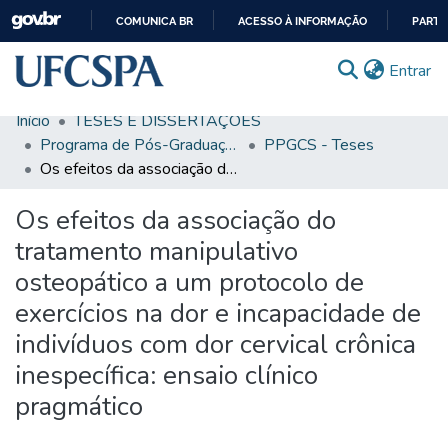
COMUNICA BR
ACESSO À INFORMAÇÃO
PARTI
IR
(c
Entrar
PARA
O
Início
TESES E DISSERTAÇÕES
CONTEÚDO
Comunidades & Coleções
Programa de Pós-Graduação em Ciências da Saúde
PPGCS - Teses
Os efeitos da associação do tratamento manipulativo osteopático a um protocolo de exercícios na dor e incapacidade de indivíduos com dor cervical crônica inespecífica: ensaio clínico pragmático
Busca Facetada
Os efeitos da associação do
Estatísticas
tratamento manipulativo
Autoarquivamento
osteopático a um protocolo de
Sobre o RI-UFCSPA
exercícios na dor e incapacidade de
FAQ
indivíduos com dor cervical crônica
inespecífica: ensaio clínico
Ajuda
pragmático