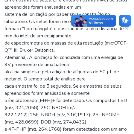
apreendidas foram analisadas em um
sistema de ionização por paper spray construído no
laboratório. Os selos foram recortados em
formato “tipo triângulo” e posicionados a uma distância de 3
mm do inlet de um equipamento
de espectrometria de massas de alta resolução (micrOTOF-
Q™ III, Bruker Daltonics,
Alemanha). A ionização foi conduzida com uma energia de
9V proveniente de uma bateria
alcalina simples e pela adição de alíquotas de 50 µL de
metanol. O tempo total de análise para
cada amostra foi de 5 segundos. Seis amostras de selos
apreendidos foram analisadas e somente
o íon protonado [M+H]+ foi detectado. Os compostos LSD
(m/z, 324,2058); 25C-NBOH (m/z,
322,1212); 25E-NBOH (m/z, 316,1917); 25I-NBOME
(m/z, 428,0699); DOB (m/z, 274,0432);
e 4F-PHP (m/z, 264,1768) foram detectados com um erro