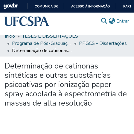
COMUNICA BR
ACESSO À INFORMAÇÃO
PARTI
IR
(c
Entrar
PARA
O
Início
TESES E DISSERTAÇÕES
CONTEÚDO
Comunidades & Coleções
Programa de Pós-Graduação em Ciências da Saúde
PPGCS - Dissertações
Determinação de catinonas sintéticas e outras substâncias psicoativas por ionização paper spray acoplada à espectrometria de massas de alta resolução
Busca Facetada
Determinação de catinonas
Estatísticas
sintéticas e outras substâncias
Autoarquivamento
psicoativas por ionização paper
Sobre o RI-UFCSPA
spray acoplada à espectrometria de
FAQ
massas de alta resolução
Ajuda