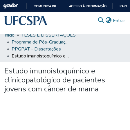
COMUNICA BR
ACESSO À INFORMAÇÃO
PARTI
IR
(c
Entrar
PARA
O
Início
TESES E DISSERTAÇÕES
CONTEÚDO
Comunidades & Coleções
Programa de Pós-Graduação em Patologia
PPGPAT - Dissertações
Busca Facetada
Estudo imunoistoquímico e clinicopatológico de pacientes jovens com câncer de mama
Estatísticas
Estudo imunoistoquímico e
Autoarquivamento
clinicopatológico de pacientes
Sobre o RI-UFCSPA
jovens com câncer de mama
FAQ
Ajuda