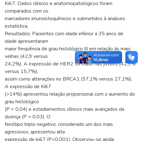
Ki67. Dados clínicos e anatomopatológicos foram
comparados com os
marcadores imunoistoquímicos e submetidos à analises
estatística.
Resultados: Pacientes com idade inferior a 35 anos de
idade apresentaram
maior freqüência de grau histológico III em relação às mais
velhas (42,9 versus
24,2%). A expressão de HER2 foi maior nas jovens (42,9%
versus 15,7%),
assim como alterações no BRCA1 (57,1% versus 27,1%).
A expressão de Ki67
(>14%) apresentou relação proporcional com o aumento do
grau histológico
(P = 0,04) e estadiamentos clínicos mais avançados da
doença (P = 0,03). O
fenótipo triplo negativo, considerado um dos mais
agressivos, apresentou alta
expressão de ki67 (P<0,001). Observou-se ainda