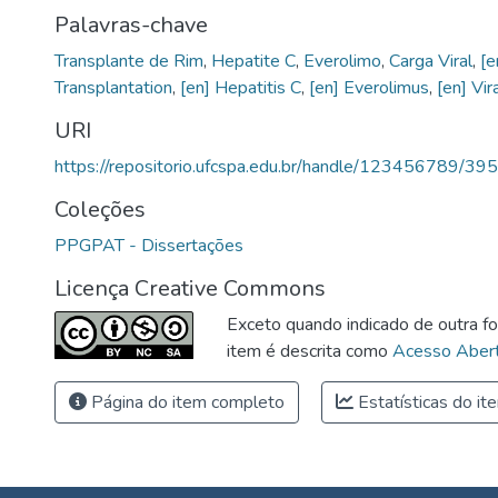
Palavras-chave
Transplante de Rim
,
Hepatite C
,
Everolimo
,
Carga Viral
,
[e
Transplantation
,
[en] Hepatitis C
,
[en] Everolimus
,
[en] Vir
URI
https://repositorio.ufcspa.edu.br/handle/123456789/395
Coleções
PPGPAT - Dissertações
Licença Creative Commons
Exceto quando indicado de outra fo
item é descrita como
Acesso Abert
Página do item completo
Estatísticas do it