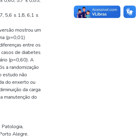
± 0,60, 5,7 ± 0,85,
7, 5,6 ± 1,8, 6,1 ±
nversão mostrou um
ria (p=0,01)
iferenças entre os
s casos de diabetes
nário (p=0,60). A
pós a randomização
o estudo não
da do enxerto ou
diminuição da carga
o a manutenção do
Patologia,
Porto Alegre.