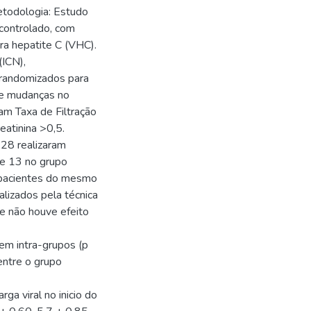
etodologia: Estudo
 controlado, com
ra hepatite C (VHC).
(ICN),
m randomizados para
ve mudanças no
ram Taxa de Filtração
eatinina >0,5.
 28 realizaram
e 13 no grupo
 pacientes do mesmo
alizados pela técnica
e não houve efeito
em intra-grupos (p
entre o grupo
a viral no inicio do