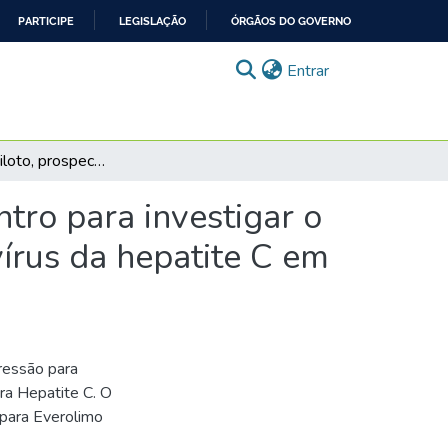
PARTICIPE
LEGISLAÇÃO
ÓRGÃOS DO GOVERNO
(current)
Entrar
Um estudo piloto, prospectivo, aberto, em único centro para investigar o efeito da conversão para Everolimo na viremia do vírus da hepatite C em receptores de rim adultos
ntro para investigar o
vírus da hepatite C em
ressão para
ra Hepatite C. O
 para Everolimo