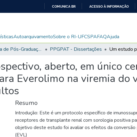
COMUNICA BR
ACESSO À INFORMAÇÃO
IR
PARA
O
ísticas
Autoarquivamento
Sobre o RI-UFCSPA
FAQ
Ajuda
CONTEÚDO
Programa de Pós-Graduação em Patologia
PPGPAT - Dissertações
spectivo, aberto, em único ce
ara Everolimo na viremia do 
ltos
Resumo
Introdução: Este é um protocolo específico de imunossup
receptores de transplante renal com sorologia positiva pa
objetivo deste estudo foi avaliar os efeitos da conversão
(EVL)