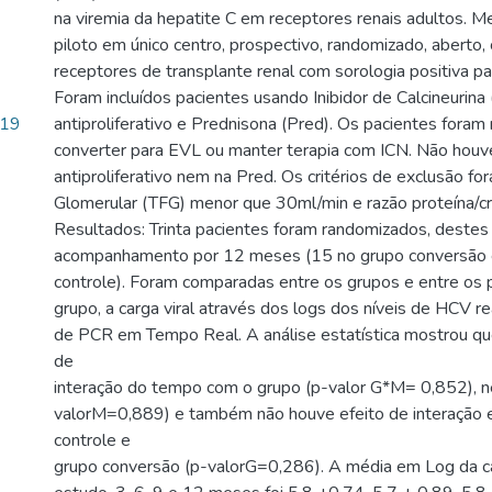
na viremia da hepatite C em receptores renais adultos. M
piloto em único centro, prospectivo, randomizado, aberto,
receptores de transplante renal com sorologia positiva pa
Foram incluídos pacientes usando Inibidor de Calcineurina 
.19
antiproliferativo e Prednisona (Pred). Os pacientes fora
converter para EVL ou manter terapia com ICN. Não hou
antiproliferativo nem na Pred. Os critérios de exclusão fo
Glomerular (TFG) menor que 30ml/min e razão proteína/cr
Resultados: Trinta pacientes foram randomizados, destes
acompanhamento por 12 meses (15 no grupo conversão 
controle). Foram comparadas entre os grupos e entre os
grupo, a carga viral através dos logs dos níveis de HCV re
de PCR em Tempo Real. A análise estatística mostrou qu
de
interação do tempo com o grupo (p-valor G*M= 0,852), n
valorM=0,889) e também não houve efeito de interação 
controle e
grupo conversão (p-valorG=0,286). A média em Log da carg