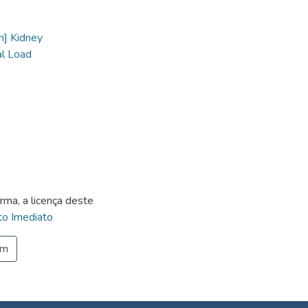
n] Kidney
al Load
rma, a licença deste
o Imediato
em