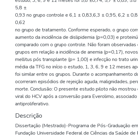
estudo, 3, 6, 9 e 12 meses foi 5,8 ±0,74, 5,7 ± 0,89, 5.8 
5,8 ±
0,93 no grupo controle e 6,1 ± 0,83,6,3 ± 0,95, 6,2 ± 0,8
0,62
no grupo de tratamento. Conforme esperado, o grupo co
aumento da incidência de dislipidemia (p=0,03) e proteinú
comparado com o grupo controle. Não foram observadas d
grupos em relação a incidência de anemia (p=0,17), novo
mellitus pós transplante (p= 1,00) e infecção no trato uri
média da TFG no início o estudo, 1, 3, 6, 9 e 12 meses a
foi similar entre os grupos. Durante o acompanhamento d
ocorreram episódios de rejeição aguda, malignidades, per
morte. Conclusão: O presente estudo piloto não mostrou 
viral do HCV após a conversão para Everolimo, associad
antiproliferativo.
Descrição
Dissertação (Mestrado)-Programa de Pós-Graduação em 
Fundação Universidade Federal de Ciências da Saúde de 