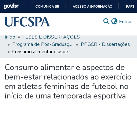
COMUNICA BR
ACESSO À INFORMAÇÃO
PARTI
IR
(c
Entrar
PARA
O
Início
TESES E DISSERTAÇÕES
CONTEÚDO
Comunidades & Coleções
Programa de Pós-Graduação em Ciências da Reabilitação
PPGCR - Dissertações
Consumo alimentar e aspectos de bem-estar relacionados ao exercício em atletas femininas de futebol no início de uma temporada esportiva
Busca Facetada
Consumo alimentar e aspectos de
Estatísticas
bem-estar relacionados ao exercício
Autoarquivamento
em atletas femininas de futebol no
Sobre o RI-UFCSPA
início de uma temporada esportiva
FAQ
Ajuda