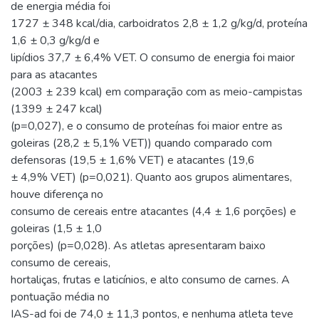
de energia média foi
1727 ± 348 kcal/dia, carboidratos 2,8 ± 1,2 g/kg/d, proteína
1,6 ± 0,3 g/kg/d e
lipídios 37,7 ± 6,4% VET. O consumo de energia foi maior
para as atacantes
(2003 ± 239 kcal) em comparação com as meio-campistas
(1399 ± 247 kcal)
(p=0,027), e o consumo de proteínas foi maior entre as
goleiras (28,2 ± 5,1% VET)) quando comparado com
defensoras (19,5 ± 1,6% VET) e atacantes (19,6
± 4,9% VET) (p=0,021). Quanto aos grupos alimentares,
houve diferença no
consumo de cereais entre atacantes (4,4 ± 1,6 porções) e
goleiras (1,5 ± 1,0
porções) (p=0,028). As atletas apresentaram baixo
consumo de cereais,
hortaliças, frutas e laticínios, e alto consumo de carnes. A
pontuação média no
IAS-ad foi de 74,0 ± 11,3 pontos, e nenhuma atleta teve