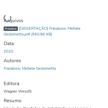
Carregando...
Arquivos
[DISSERTAÇÃO] Fracalossi, Michele
Primário
Girolometto.pdf
(960.86 KB)
Data
2020
Autores
Fracalossi, Michele Girolometto
Editora
Wagner Wessfll
Resumo