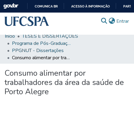
COMUNICA BR
ACESSO À INFORMAÇÃO
PARTI
IR
(c
Entrar
PARA
O
Início
TESES E DISSERTAÇÕES
CONTEÚDO
Comunidades & Coleções
Programa de Pós-Graduação em Ciências da Nutrição
PPGNUT - Dissertações
Busca Facetada
Consumo alimentar por trabalhadores da área da saúde de Porto Alegre
Estatísticas
Consumo alimentar por
Autoarquivamento
trabalhadores da área da saúde de
Sobre o RI-UFCSPA
Porto Alegre
FAQ
Ajuda