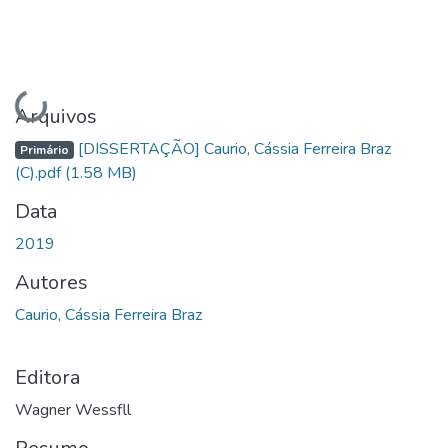
Carregando...
Arquivos
[DISSERTAÇÃO] Caurio, Cássia Ferreira Braz
Primário
(C).pdf
(1.58 MB)
Data
2019
Autores
Caurio, Cássia Ferreira Braz
Editora
Wagner Wessfll