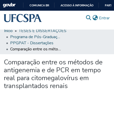
COMUNICA BR
ACESSO À INFORMAÇÃO
PARTI
IR
(c
Entrar
PARA
O
Início
TESES E DISSERTAÇÕES
CONTEÚDO
Comunidades & Coleções
Programa de Pós-Graduação em Patologia
PPGPAT - Dissertações
Busca Facetada
Comparação entre os métodos de antigenemia e de PCR em tempo real para citomegalovírus em transplantados renais
Estatísticas
Comparação entre os métodos de
Autoarquivamento
antigenemia e de PCR em tempo
Sobre o RI-UFCSPA
real para citomegalovírus em
transplantados renais
FAQ
Ajuda