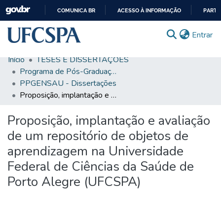
COMUNICA BR
ACESSO À INFORMAÇÃO
PARTI
IR
(c
Entrar
PARA
O
Início
TESES E DISSERTAÇÕES
CONTEÚDO
Comunidades & Coleções
Programa de Pós-Graduação em Ensino na Saúde
PPGENSAU - Dissertações
Busca Facetada
Proposição, implantação e avaliação de um repositório de objetos de aprendizagem na Universidade Federal de Ciências da Saúde de Porto Alegre (UFCSPA)
Estatísticas
Proposição, implantação e avaliação
Autoarquivamento
de um repositório de objetos de
Sobre o RI-UFCSPA
aprendizagem na Universidade
Federal de Ciências da Saúde de
FAQ
Porto Alegre (UFCSPA)
Ajuda