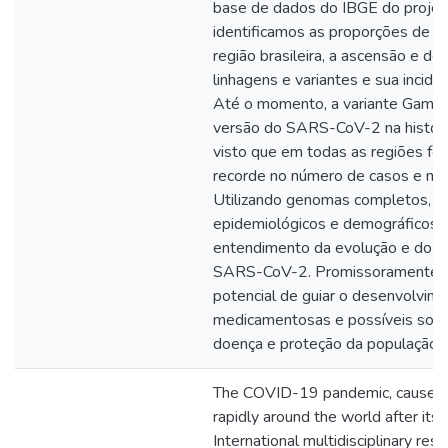
base de dados do IBGE do projeto
identificamos as proporções de 
região brasileira, a ascensão e decl
linhagens e variantes e sua incidê
Até o momento, a variante Gamma 
versão do SARS-CoV-2 na históri
visto que em todas as regiões foi
recorde no número de casos e m
Utilizando genomas completos, 
epidemiológicos e demográficos, 
entendimento da evolução e do 
SARS-CoV-2. Promissoramente, e
potencial de guiar o desenvolvim
medicamentosas e possíveis solu
doença e proteção da população.
The COVID-19 pandemic, caused
rapidly around the world after its 
International multidisciplinary res