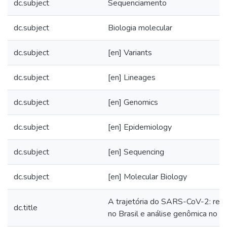
dc.subject
Sequenciamento
dc.subject
Biologia molecular
dc.subject
[en] Variants
dc.subject
[en] Lineages
dc.subject
[en] Genomics
dc.subject
[en] Epidemiology
dc.subject
[en] Sequencing
dc.subject
[en] Molecular Biology
A trajetória do SARS-CoV-2: retr
dc.title
no Brasil e análise genômica no R