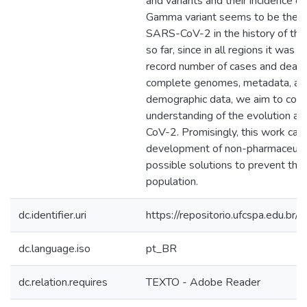
and variants and their incidence o
Gamma variant seems to be the mo
SARS-CoV-2 in the history of the
so far, since in all regions it was
record number of cases and deat
complete genomes, metadata, and
demographic data, we aim to contr
understanding of the evolution a
CoV-2. Promisingly, this work can
development of non-pharmaceutica
possible solutions to prevent the
population.
dc.identifier.uri
https://repositorio.ufcspa.edu.
dc.language.iso
pt_BR
dc.relation.requires
TEXTO - Adobe Reader