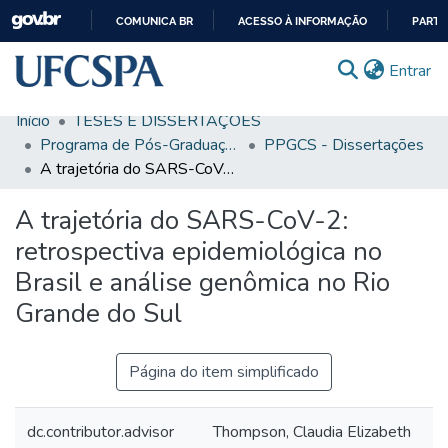
COMUNICA BR
ACESSO À INFORMAÇÃO
PARTI
IR
(c
Entrar
PARA
O
Início
TESES E DISSERTAÇÕES
CONTEÚDO
Comunidades & Coleções
Programa de Pós-Graduação em Ciências da Saúde
PPGCS - Dissertações
A trajetória do SARS-CoV-2: retrospectiva epidemiológica no Brasil e análise genômica no Rio Grande do Sul
Busca Facetada
A trajetória do SARS-CoV-2:
Estatísticas
retrospectiva epidemiológica no
Autoarquivamento
Brasil e análise genômica no Rio
Sobre o RI-UFCSPA
Grande do Sul
FAQ
Página do item simplificado
Ajuda
dc.contributor.advisor
Thompson, Claudia Elizabeth