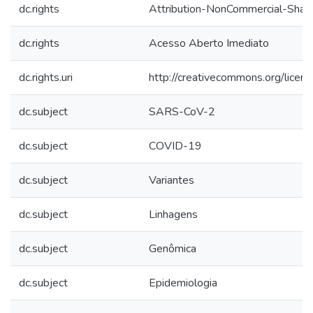
dc.rights
Attribution-NonCommercial-ShareA
dc.rights
Acesso Aberto Imediato
dc.rights.uri
http://creativecommons.org/licens
dc.subject
SARS-CoV-2
dc.subject
COVID-19
dc.subject
Variantes
dc.subject
Linhagens
dc.subject
Genômica
dc.subject
Epidemiologia