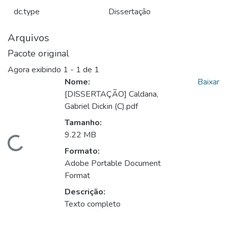
dc.type
Dissertação
Arquivos
Pacote original
Agora exibindo
1 - 1 de 1
Nome:
Baixar
[DISSERTAÇÃO] Caldana,
Gabriel Dickin (C).pdf
Tamanho:
9.22 MB
egando...
Formato:
Adobe Portable Document
Format
Descrição:
Texto completo