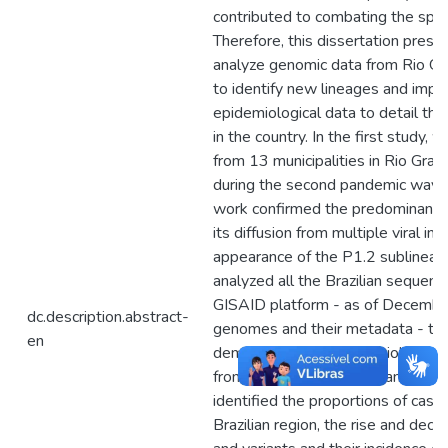
contributed to combating the sprea
Therefore, this dissertation prese
analyze genomic data from Rio Gra
to identify new lineages and impo
epidemiological data to detail the
in the country. In the first stud
from 13 municipalities in Rio Gran
during the second pandemic wave
work confirmed the predominance
its diffusion from multiple viral in
appearance of the P1.2 sublineag
analyzed all the Brazilian sequenc
GISAID platform - as of Decembe
dc.description.abstract-
genomes and their metadata - tog
en
demographic and epidemiological 
from the IBGE database and the B
identified the proportions of case
Brazilian region, the rise and decl