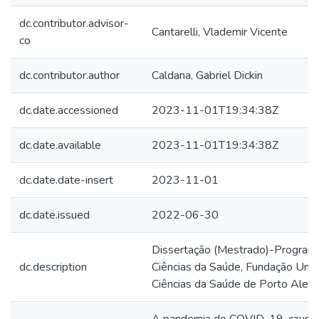
dc.contributor.advisor-
Cantarelli, Vlademir Vicente
co
dc.contributor.author
Caldana, Gabriel Dickin
dc.date.accessioned
2023-11-01T19:34:38Z
dc.date.available
2023-11-01T19:34:38Z
dc.date.date-insert
2023-11-01
dc.date.issued
2022-06-30
Dissertação (Mestrado)-Progra
dc.description
Ciências da Saúde, Fundação Univ
Ciências da Saúde de Porto Alegr
A pandemia de COVID-19, causa