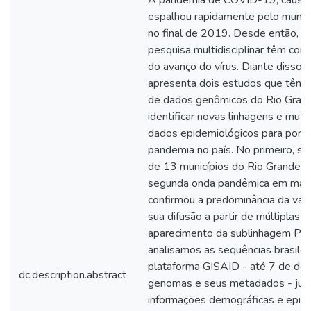
espalhou rapidamente pelo mundo
no final de 2019. Desde então, es
pesquisa multidisciplinar têm con
do avanço do vírus. Diante disso,
apresenta dois estudos que têm c
de dados genômicos do Rio Grand
identificar novas linhagens e mut
dados epidemiológicos para pormen
pandemia no país. No primeiro, 
de 13 municípios do Rio Grande d
segunda onda pandêmica em març
confirmou a predominância da va
sua difusão a partir de múltiplas i
aparecimento da sublinhagem P1.
analisamos as sequências brasilei
plataforma GISAID - até 7 de d
dc.description.abstract
genomas e seus metadados - jun
informações demográficas e epide