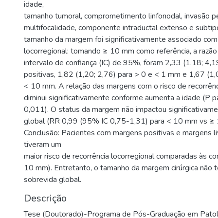
idade,
tamanho tumoral, comprometimento linfonodal, invasão pe
multifocalidade, componente intraductal extenso e subtip
tamanho da margem foi significativamente associado com 
locorregional: tomando ≥ 10 mm como referência, a razão 
intervalo de confiança (IC) de 95%, foram 2,33 (1,18; 4,
positivas, 1,82 (1,20; 2,76) para > 0 e < 1 mm e 1,67 (1,
< 10 mm. A relação das margens com o risco de recorrênc
diminui significativamente conforme aumenta a idade (P pa
0,011). O status da margem não impactou significativame
global (RR 0,99 (95% IC 0,75-1,31) para < 10 mm vs ≥
Conclusão: Pacientes com margens positivas e margens l
tiveram um
maior risco de recorrência locorregional comparadas às c
10 mm). Entretanto, o tamanho da margem cirúrgica não 
sobrevida global.
Descrição
Tese (Doutorado)-Programa de Pós-Graduação em Patol