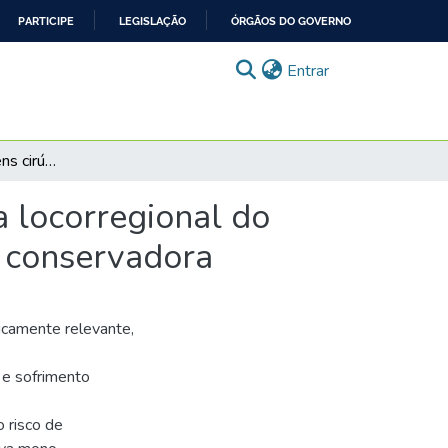
PARTICIPE
LEGISLAÇÃO
ÓRGÃOS DO GOVERNO
(current)
Entrar
A relação das margens cirúrgicas com a recorrência locorregional do carcinoma ductal infiltrante de mama após cirurgia conservadora
a locorregional do
a conservadora
nicamente relevante,
 e sofrimento
 risco de