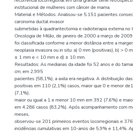
recorrência locorregional em uma grande série retrospect
institucional de mulheres com câncer de mama.
Material e Métodos: Analisou-se 5.151 pacientes conse
carcinoma ductal invasor
submetidas à quadrantectomia e radioterapia externa no 
Oncologia de Milão, de janeiro de 2000 a março de 200
foi classificada conforme a menor distância entre a margem
neoplasia invasora ou in situ: a) 0 mm (positivas), b) > 0
≥ 1 mm e < 10 mm e d) ≥ 10 mm.
Resultados: As medianas da idade foi 52 anos e do taman
cm; em 2.995
pacientes (58,1%), a axila era negativa. A distribuição das
positivas em 110 (2,1%) casos, maior que 0 e menor d
(7,1%),
maior ou igual a 1 e menor 10 mm em 392 (7,6%) e maio
em 4.286 casos (83,2%). Após acompanhamento com m
meses,
observou-se 201 primeiros eventos locorregionais e 37
incidências cumulativas em 10-anos de 5,9% e 11,4%. A