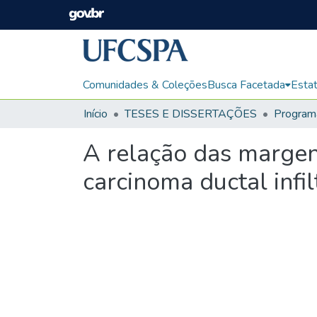
Comunidades & Coleções
Busca Facetada
Estat
Início
TESES E DISSERTAÇÕES
A relação das margens
carcinoma ductal infi
Carregando...