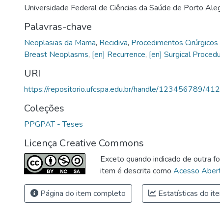
Universidade Federal de Ciências da Saúde de Porto Aleg
Palavras-chave
Neoplasias da Mama
,
Recidiva
,
Procedimentos Cirúrgicos
Breast Neoplasms
,
[en] Recurrence
,
[en] Surgical Proced
URI
https://repositorio.ufcspa.edu.br/handle/123456789/412
Coleções
PPGPAT - Teses
Licença Creative Commons
Exceto quando indicado de outra fo
item é descrita como
Acesso Abert
Página do item completo
Estatísticas do it