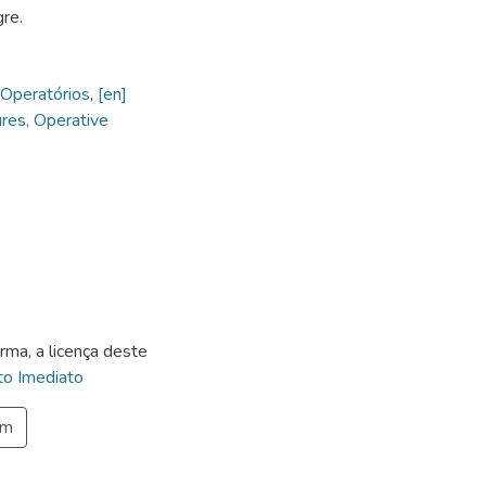
re.
 Operatórios
,
[en]
ures, Operative
rma, a licença deste
o Imediato
em