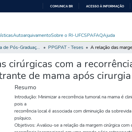
COMUNICA BR
ACESSO À INFORMAÇÃO
IR
PARA
O
ísticas
Autoarquivamento
Sobre o RI-UFCSPA
FAQ
Ajuda
CONTEÚDO
Programa de Pós-Graduação em Patologia
PPGPAT - Teses
 cirúrgicas com a recorrênci
ltrante de mama após cirurgi
Resumo
Introdução: Minimizar a recorrência tumoral na mama é cli
pois a
recorrência local é associada com diminuição da sobrevida
psíquico.
Objetivos: Avaliou-se a relação da margem cirúrgica com o