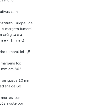
iva mono
cutivas com
Instituto Europeu de
9. A margem tumoral
 cirúrgica e a
 mm e < 1 mm, c)
ho tumoral foi 1,5
 margens foi:
e1 mm em 363
r ou igual a 10 mm
ediana de 80
6 mortes, com
pós ajuste por