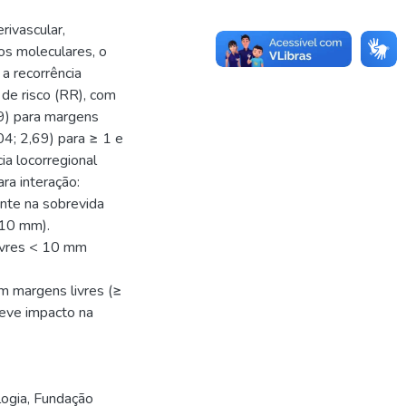
rivascular,
os moleculares, o
a recorrência
de risco (RR), com
19) para margens
04; 2,69) para ≥ 1 e
ia locorregional
ra interação:
nte na sobrevida
 10 mm).
ivres < 10 mm
om margens livres (≥
teve impacto na
ogia, Fundação