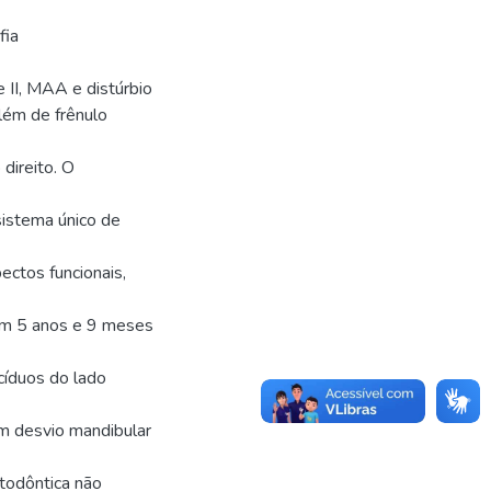
fia
 II, MAA e distúrbio
além de frênulo
direito. O
sistema único de
ectos funcionais,
om 5 anos e 9 meses
cíduos do lado
om desvio mandibular
rtodôntica não