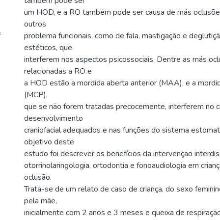
também pode ser
um HOD, e a RO também pode ser causa de más oclusões
outros
f
problema funcionais, como de fala, mastigação e deglutiç
estéticos, que
interferem nos aspectos psicossociais. Dentre as más oc
relacionadas a RO e
a HOD estão a mordida aberta anterior (MAA), e a mordid
(MCP),
que se não forem tratadas precocemente, interferem no 
desenvolvimento
craniofacial adequados e nas funções do sistema estomat
objetivo deste
estudo foi descrever os benefícios da intervenção interdis
otorrinolaringologia, ortodontia e fonoaudiologia em cri
oclusão.
Trata-se de um relato de caso de criança, do sexo femini
pela mãe,
inicialmente com 2 anos e 3 meses e queixa de respiração