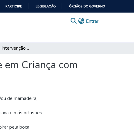
PARTICIPE
LEGISLAÇÃO
ÓRGÃOS DO GOVERNO
(current)
Entrar
Importância da Intervenção Interdisciplinar Precoce em Criança com Hábitos Orais Deletérios e Má Oclusão
ce em Criança com
e/ou de mamadeira,
liana e más oclusões
pirar pela boca