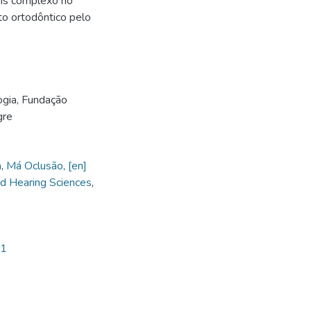
ais complexo no
to ortodôntico pelo
ogia, Fundação
gre
a
,
Má Oclusão
,
[en]
d Hearing Sciences
,
91