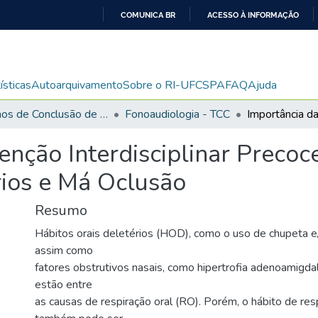
COMUNICA BR
ACESSO À INFORMAÇÃO
IR
PARA
O
ísticas
Autoarquivamento
Sobre o RI-UFCSPA
FAQ
Ajuda
CONTEÚDO
Trabalhos de Conclusão de Curso de Graduação
Fonoaudiologia - TCC
enção Interdisciplinar Preco
rios e Má Oclusão
Resumo
Hábitos orais deletérios (HOD), como o uso de chupeta 
assim como
fatores obstrutivos nasais, como hipertrofia adenoamigda
estão entre
as causas de respiração oral (RO). Porém, o hábito de res