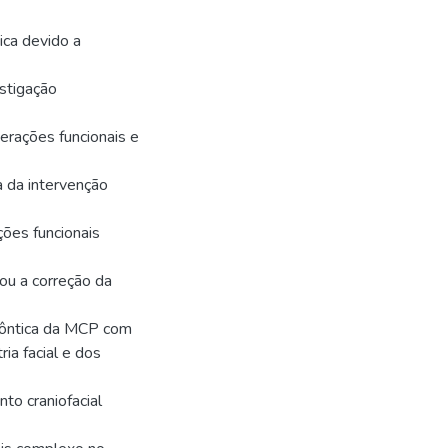
ica devido a
astigação
terações funcionais e
a da intervenção
ções funcionais
ou a correção da
odôntica da MCP com
ia facial e dos
to craniofacial