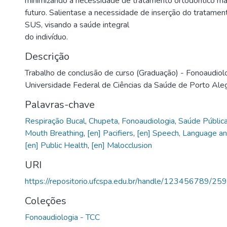
minimizando a necessidade de tratamento ortodôntico m
futuro. Salientase a necessidade de inserção do tratamen
SUS, visando a saúde integral
do indivíduo.
Descrição
Trabalho de conclusão de curso (Graduação) - Fonoaudiol
Universidade Federal de Ciências da Saúde de Porto Ale
Palavras-chave
Respiração Bucal
,
Chupeta
,
Fonoaudiologia
,
Saúde Públic
Mouth Breathing
,
[en] Pacifiers
,
[en] Speech, Language an
[en] Public Health
,
[en] Malocclusion
URI
https://repositorio.ufcspa.edu.br/handle/123456789/25
Coleções
Fonoaudiologia - TCC