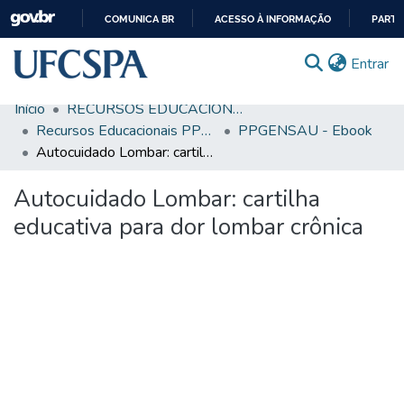
COMUNICA BR
ACESSO À INFORMAÇÃO
PARTI
IR
(c
Entrar
PARA
O
Início
RECURSOS EDUCACIONAIS
CONTEÚDO
Comunidades & Coleções
Recursos Educacionais PPGENSAU
PPGENSAU - Ebook
Autocuidado Lombar: cartilha educativa para dor lombar crônica
Busca Facetada
Autocuidado Lombar: cartilha
Estatísticas
educativa para dor lombar crônica
Autoarquivamento
Sobre o RI-UFCSPA
FAQ
Ajuda
Carregando...