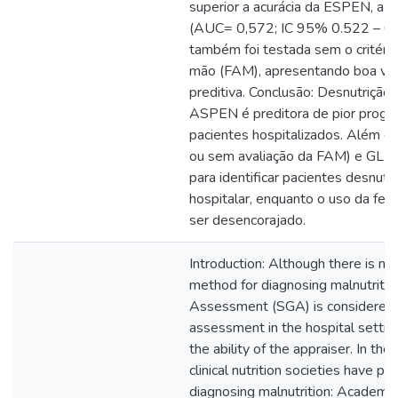
superior a acurácia da ESPEN, a qu
(AUC= 0,572; IC 95% 0.522 – 
também foi testada sem o critério
mão (FAM), apresentando boa val
preditiva. Conclusão: Desnutrição
ASPEN é preditora de pior prognó
pacientes hospitalizados. Além
ou sem avaliação da FAM) e GLI
para identificar pacientes desnut
hospitalar, enquanto o uso da f
ser desencorajado.
Introduction: Although there is no
method for diagnosing malnutritio
Assessment (SGA) is considered a 
assessment in the hospital settin
the ability of the appraiser. In the
clinical nutrition societies have p
diagnosing malnutrition: Academy 