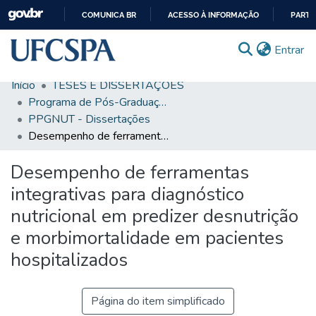
COMUNICA BR
ACESSO À INFORMAÇÃO
PARTI
IR
(c
Entrar
PARA
O
Início
TESES E DISSERTAÇÕES
CONTEÚDO
Comunidades & Coleções
Programa de Pós-Graduação em Ciências da Nutrição
PPGNUT - Dissertações
Busca Facetada
Desempenho de ferramentas integrativas para diagnóstico nutricional em predizer desnutrição e morbimortalidade em pacientes hospitalizados
Estatísticas
Desempenho de ferramentas
Autoarquivamento
integrativas para diagnóstico
Sobre o RI-UFCSPA
nutricional em predizer desnutrição
e morbimortalidade em pacientes
FAQ
hospitalizados
Ajuda
Página do item simplificado