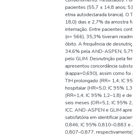
pacientes (55,7 ± 14,8 anos; 5
etnia autodeclarada branca). O TI
18,0) dias e 2,7% da amostra foi 
internação. Entre pacientes cont
(n= 566), 35,3% tiveram readmis
óbito. A frequência de desnutriçã
34,6% pela AND-ASPEN, 5,7% 
pelo GLIM. Desnutrição pela f
apresentou concordância substan
(kappa=0,690), assim como foi pre
TIH prolongado (RR= 1,4; IC 95% 
hospitalar (HR=5,0; IC 95% 1,3– 
(RR=1,4; IC 95% 1,2–1,8) e de m
seis meses (OR=5,1; IC 95% 2,6–9
ICC. AND-ASPEN e GLIM apresen
satisfatória em identificar pacie
0,846; IC 95% 0,810–0,883 e A
0,807–0,877, respectivamente), e