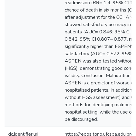
readmission (RR= 1.4; 95% CI 1.2
chance of death in six months (OR
after adjustment for the CCI. 
showed satisfactory accuracy in i
patients (AUC= 0.846; 95% CI 
0.842; 95% CI 0.807– 0.877, resp
significantly higher than ESPEN's
satisfactory (AUC= 0.572; 95% C
ASPEN was also tested without t
(HGS), demonstrating good concur
validity. Conclusion: Malnutritio
ASPEN is a predictor of worse clin
hospitalized patients. In additio
without HGS assessment) and GL
methods for identifying malnourish
hospital setting, while the use o
be discouraged.
dc.identifier.uri
https://repositorio.ufcspa.edu.