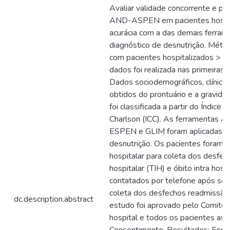
Avaliar validade concorrente e pr
AND-ASPEN em pacientes hospita
acurácia com a das demais ferrame
diagnóstico de desnutrição. Méto
com pacientes hospitalizados > 1
dados foi realizada nas primeiras
Dados sociodemográficos, clínicos
obtidos do prontuário e a gravidad
foi classificada a partir do Índic
Charlson (ICC). As ferramentas
ESPEN e GLIM foram aplicadas pa
desnutrição. Os pacientes foram 
hospitalar para coleta dos desfe
hospitalar (TIH) e óbito intra hos
contatados por telefone após sei
coleta dos desfechos readmissão h
dc.description.abstract
estudo foi aprovado pelo Comitê 
hospital e todos os pacientes as
Consentimento. Resultados: Fora