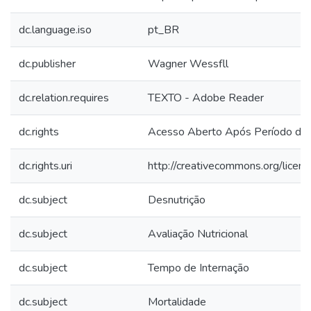
dc.language.iso
pt_BR
dc.publisher
Wagner Wessfll
dc.relation.requires
TEXTO - Adobe Reader
dc.rights
Acesso Aberto Após Período de
dc.rights.uri
http://creativecommons.org/licen
dc.subject
Desnutrição
dc.subject
Avaliação Nutricional
dc.subject
Tempo de Internação
dc.subject
Mortalidade