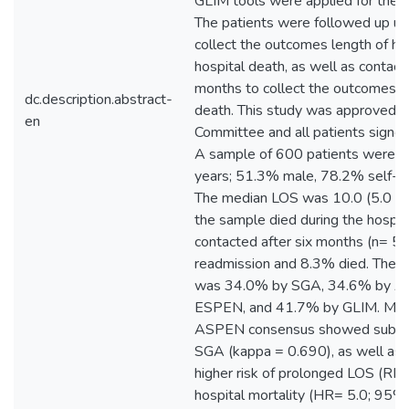
GLIM tools were applied for the di
The patients were followed up unt
collect the outcomes length of hos
hospital death, as well as contact
months to collect the outcomes h
dc.description.abstract-
death. This study was approved by
en
Committee and all patients signed
A sample of 600 patients were e
years; 51.3% male, 78.2% self-rep
The median LOS was 10.0 (5.0 - 
the sample died during the hospit
contacted after six months (n= 5
readmission and 8.3% died. The fr
was 34.0% by SGA, 34.6% by 
ESPEN, and 41.7% by GLIM. Maln
ASPEN consensus showed substa
SGA (kappa = 0.690), as well as b
higher risk of prolonged LOS (RR=
hospital mortality (HR= 5.0; 95% 