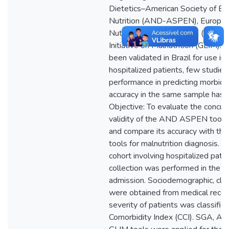
Dietetics–American Society of Ent
Nutrition (AND-ASPEN), European 
Nutrition and Metabolism (ESPEN
Initiative on Malnutrition (GLIM).
been validated in Brazil for use in no
hospitalized patients, few studies
performance in predicting morbidit
accuracy in the same sample has 
Objective: To evaluate the concurr
validity of the AND ASPEN tool in
and compare its accuracy with that
tools for malnutrition diagnosis.
cohort involving hospitalized pati
collection was performed in the fi
admission. Sociodemographic, clini
were obtained from medical record
severity of patients was classifie
Comorbidity Index (CCI). SGA,