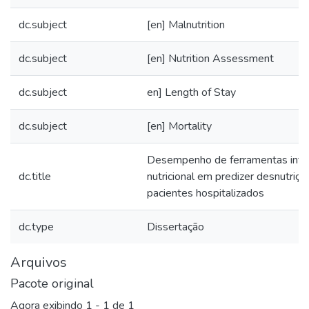
dc.subject
[en] Malnutrition
dc.subject
[en] Nutrition Assessment
dc.subject
en] Length of Stay
dc.subject
[en] Mortality
Desempenho de ferramentas integ
dc.title
nutricional em predizer desnutriç
pacientes hospitalizados
dc.type
Dissertação
Arquivos
Pacote original
Agora exibindo
1 - 1 de 1