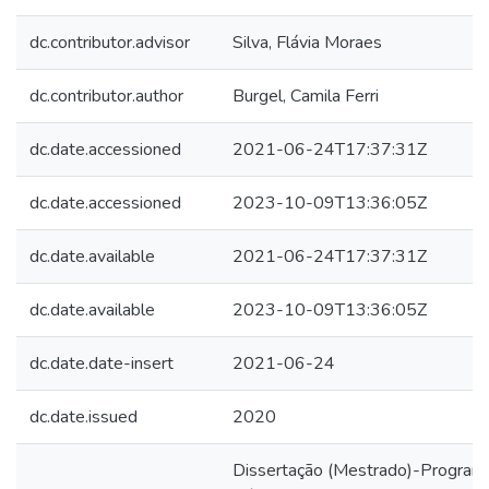
dc.contributor.advisor
Silva, Flávia Moraes
dc.contributor.author
Burgel, Camila Ferri
dc.date.accessioned
2021-06-24T17:37:31Z
dc.date.accessioned
2023-10-09T13:36:05Z
dc.date.available
2021-06-24T17:37:31Z
dc.date.available
2023-10-09T13:36:05Z
dc.date.date-insert
2021-06-24
dc.date.issued
2020
Dissertação (Mestrado)-Progra