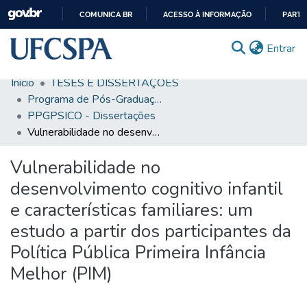
COMUNICA BR
ACESSO À INFORMAÇÃO
PARTI
IR
(c
Entrar
PARA
O
Início
TESES E DISSERTAÇÕES
CONTEÚDO
Comunidades & Coleções
Programa de Pós-Graduação em Psicologia e Saúde
PPGPSICO - Dissertações
Busca Facetada
Vulnerabilidade no desenvolvimento cognitivo infantil e características familiares: um estudo a partir dos participantes da Política Pública Primeira Infância Melhor (PIM)
Estatísticas
Vulnerabilidade no
Autoarquivamento
desenvolvimento cognitivo infantil
Sobre o RI-UFCSPA
e características familiares: um
estudo a partir dos participantes da
FAQ
Política Pública Primeira Infância
Ajuda
Melhor (PIM)