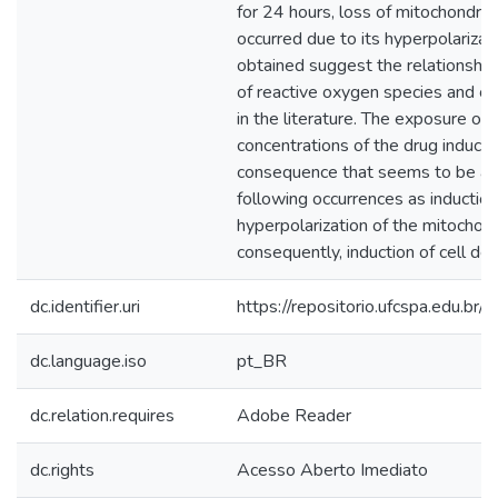
for 24 hours, loss of mitochondri
occurred due to its hyperpolarizat
obtained suggest the relationshi
of reactive oxygen species and co
in the literature. The exposure of c
concentrations of the drug induce
consequence that seems to be a tr
following occurrences as inducti
hyperpolarization of the mitochon
consequently, induction of cell dea
dc.identifier.uri
https://repositorio.ufcspa.edu.
dc.language.iso
pt_BR
dc.relation.requires
Adobe Reader
dc.rights
Acesso Aberto Imediato