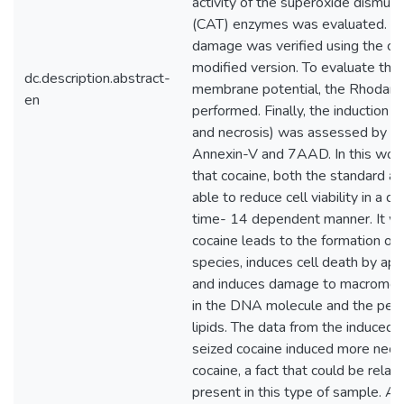
activity of the superoxide dismut
(CAT) enzymes was evaluated. In
damage was verified using the com
modified version. To evaluate the 
dc.description.abstract-
membrane potential, the Rhodam
en
performed. Finally, the induction o
and necrosis) was assessed by cel
Annexin-V and 7AAD. In this wor
that cocaine, both the standard an
able to reduce cell viability in a
time- 14 dependent manner. It w
cocaine leads to the formation of
species, induces cell death by apo
and induces damage to macromole
in the DNA molecule and the per
lipids. The data from the induced
seized cocaine induced more necro
cocaine, a fact that could be relat
present in this type of sample. A