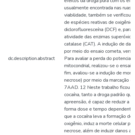
efeitos da droga pura com os efei
usualmente encontrada nas ruas.
viabilidade, também se verificou 
de espécies reativas de oxigênio,
diclorofluoresceína (DCF) e, paral
atividade das enzimas superóxid
catalase (CAT). A indução de dano
por meio do ensaio cometa, versão
dc.description.abstract
Para avaliar a perda do potencia
mitocondrial, realizou-se o ensa
fim, avaliou-se a indução de mort
necrose) por meio da marcação ce
7AAD. 12 Neste trabalho ficou 
cocaína, tanto a droga padrão qua
apreensão, é capaz de reduzir a vi
forma dose e tempo dependente.
que a cocaína leva a formação de 
oxigênio, induz a morte celular po
necrose, além de induzir danos a