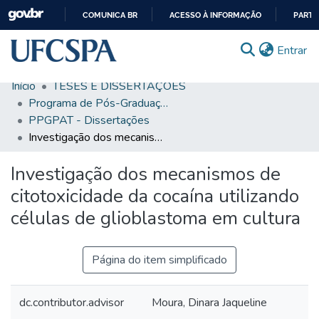
COMUNICA BR
ACESSO À INFORMAÇÃO
PARTI
IR
(c
Entrar
PARA
O
Início
TESES E DISSERTAÇÕES
CONTEÚDO
Comunidades & Coleções
Programa de Pós-Graduação em Patologia
PPGPAT - Dissertações
Busca Facetada
Investigação dos mecanismos de citotoxicidade da cocaína utilizando células de glioblastoma em cultura
Estatísticas
Investigação dos mecanismos de
Autoarquivamento
citotoxicidade da cocaína utilizando
Sobre o RI-UFCSPA
células de glioblastoma em cultura
FAQ
Página do item simplificado
Ajuda
dc.contributor.advisor
Moura, Dinara Jaqueline