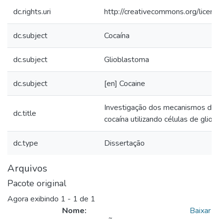
dc.rights.uri
http://creativecommons.org/licen
dc.subject
Cocaína
dc.subject
Glioblastoma
dc.subject
[en] Cocaine
Investigação dos mecanismos de c
dc.title
cocaína utilizando células de glio
dc.type
Dissertação
Arquivos
Pacote original
Agora exibindo
1 - 1 de 1
Nome:
Baixar