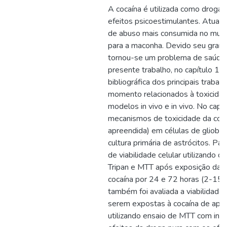
A cocaína é utilizada como droga
efeitos psicoestimulantes. Atual
de abuso mais consumida no mun
para a maconha. Devido seu grande
tornou-se um problema de saúde 
presente trabalho, no capítulo 1 
bibliográfica dos principais trabal
momento relacionados à toxicida
modelos in vivo e in vivo. No capít
mecanismos de toxicidade da coca
apreendida) em células de gliobl
cultura primária de astrócitos. Par
de viabilidade celular utilizando 
Tripan e MTT após exposição das c
cocaína por 24 e 72 horas (2-15
também foi avaliada a viabilidade 
serem expostas à cocaína de apr
utilizando ensaio de MTT com intu