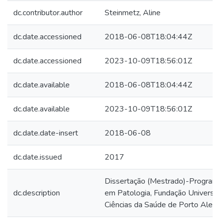
dc.contributor.author
Steinmetz, Aline
dc.date.accessioned
2018-06-08T18:04:44Z
dc.date.accessioned
2023-10-09T18:56:01Z
dc.date.available
2018-06-08T18:04:44Z
dc.date.available
2023-10-09T18:56:01Z
dc.date.date-insert
2018-06-08
dc.date.issued
2017
Dissertação (Mestrado)-Program
dc.description
em Patologia, Fundação Universi
Ciências da Saúde de Porto Alegr