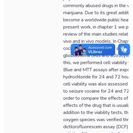
commonly abused drugs in the wor
marijuana. Due to its great additive
become a worldwide public health
present work, in chapter 1 we per
review of the main studies related 
vivo and in vivo models. In Chapt
cocaine toxicity (standard and sei
glioblastoma cells and astrocyte p
this, we performed cell viability t
Blue and MTT assays after exposin
hydrochloride for 24 and 72 hours
cell viability was also assessed 
to seizure cocaine for 24 and 72 
order to compare the effects of t
effects of the drug that is usually
addition to the viability tests, the
oxygen species was verified thro
dichlorofluorescein assay (DCF) and