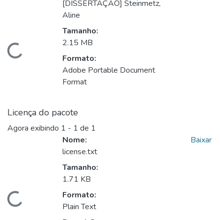
[DISSERTAÇÃO] Steinmetz,
Aline
Tamanho:
2.15 MB
gando...
Formato:
Adobe Portable Document
Format
Licença do pacote
Agora exibindo
1 - 1 de 1
Nome:
Baixar
license.txt
Tamanho:
1.71 KB
Formato:
gando...
Plain Text