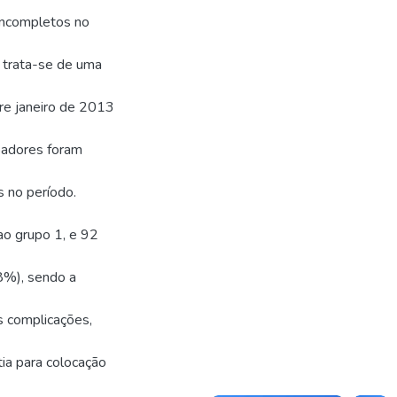
 incompletos no
: trata-se de uma
re janeiro de 2013
oadores foram
s no período.
ao grupo 1, e 92
8%), sendo a
as complicações,
tia para colocação