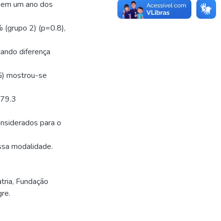
a em um ano dos
 (grupo 2) (p=0.8),
ando diferença
FG) mostrou-se
 79.3
nsiderados para o
ssa modalidade.
ria, Fundação
re.