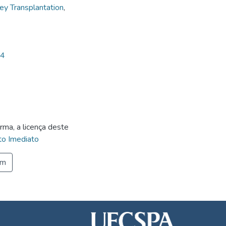
ney Transplantation
,
14
rma, a licença deste
o Imediato
em