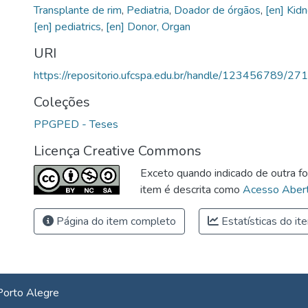
Transplante de rim
,
Pediatria
,
Doador de órgãos
,
[en] Kid
[en] pediatrics
,
[en] Donor, Organ
URI
https://repositorio.ufcspa.edu.br/handle/123456789/27
Coleções
PPGPED - Teses
Licença Creative Commons
Exceto quando indicado de outra fo
item é descrita como
Acesso Abert
Página do item completo
Estatísticas do it
Porto Alegre