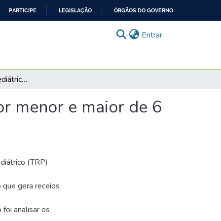
PARTICIPE
LEGISLAÇÃO
ÓRGÃOS DO GOVERNO
(current)
Entrar
Transplante renal pediátrico: resultados com doador menor e maior de 6 anos
or menor e maior de 6
ediátrico (TRP)
 que gera receios
oi analisar os