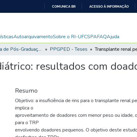
COMUNICA BR
ACESSO À INFORMAÇÃO
IR
PARA
O
ísticas
Autoarquivamento
Sobre o RI-UFCSPA
FAQ
Ajuda
CONTEÚDO
Programa de Pós-Graduação em Pediatria: Atenção à Saúde da Criança e ao Adolescente
PPGPED - Teses
diátrico: resultados com doad
Resumo
Objetivo: a insuficiência de rins para o transplante renal p
implica o
aproveitamento de doadores com menor peso ou idade, o
para o TRP
envolvendo doadores pequenos. O objetivo deste estudo f