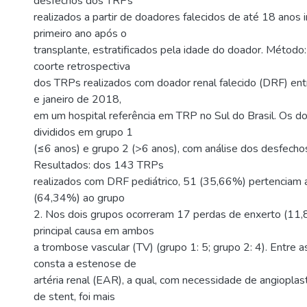
desfechos dos TRPs
realizados a partir de doadores falecidos de até 18 anos
primeiro ano após o
transplante, estratificados pela idade do doador. Método
coorte retrospectiva
dos TRPs realizados com doador renal falecido (DRF) ent
e janeiro de 2018,
em um hospital referência em TRP no Sul do Brasil. Os d
divididos em grupo 1
(≤6 anos) e grupo 2 (>6 anos), com análise dos desfecho
Resultados: dos 143 TRPs
realizados com DRF pediátrico, 51 (35,66%) pertenciam 
(64,34%) ao grupo
2. Nos dois grupos ocorreram 17 perdas de enxerto (11,
principal causa em ambos
a trombose vascular (TV) (grupo 1: 5; grupo 2: 4). Entre 
consta a estenose de
artéria renal (EAR), a qual, com necessidade de angioplas
de stent, foi mais