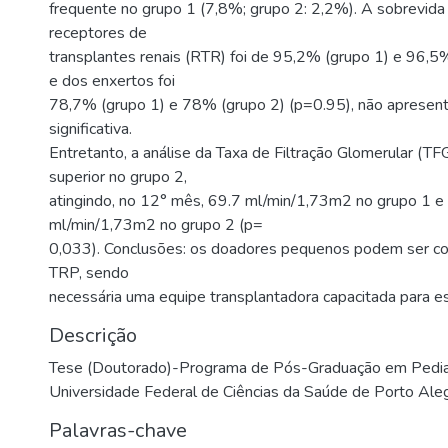
frequente no grupo 1 (7,8%; grupo 2: 2,2%). A sobrevid
receptores de
transplantes renais (RTR) foi de 95,2% (grupo 1) e 96,5%
e dos enxertos foi
78,7% (grupo 1) e 78% (grupo 2) (p=0.95), não apresent
significativa.
Entretanto, a análise da Taxa de Filtração Glomerular (T
superior no grupo 2,
atingindo, no 12° mês, 69.7 ml/min/1,73m2 no grupo 1 e
ml/min/1,73m2 no grupo 2 (p=
0,033). Conclusões: os doadores pequenos podem ser co
TRP, sendo
necessária uma equipe transplantadora capacitada para e
Descrição
Tese (Doutorado)-Programa de Pós-Graduação em Pediat
Universidade Federal de Ciências da Saúde de Porto Aleg
Palavras-chave