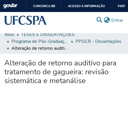
COMUNICA BR
ACESSO À INFORMAÇÃO
PARTI
IR
(c
Entrar
PARA
O
Início
TESES E DISSERTAÇÕES
CONTEÚDO
Comunidades & Coleções
Programa de Pós-Graduação em Ciências da Reabilitação
PPGCR - Dissertações
Alteração de retorno auditivo para tratamento de gagueira: revisão sistemática e metanálise
Busca Facetada
Alteração de retorno auditivo para
Estatísticas
tratamento de gagueira: revisão
Autoarquivamento
sistemática e metanálise
Sobre o RI-UFCSPA
FAQ
Ajuda