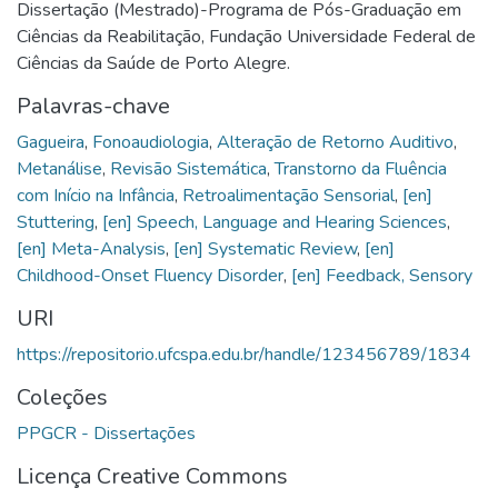
Dissertação (Mestrado)-Programa de Pós-Graduação em
Ciências da Reabilitação, Fundação Universidade Federal de
Ciências da Saúde de Porto Alegre.
Palavras-chave
Gagueira
,
Fonoaudiologia
,
Alteração de Retorno Auditivo
,
Metanálise
,
Revisão Sistemática
,
Transtorno da Fluência
com Início na Infância
,
Retroalimentação Sensorial
,
[en]
Stuttering
,
[en] Speech, Language and Hearing Sciences
,
[en] Meta-Analysis
,
[en] Systematic Review
,
[en]
Childhood-Onset Fluency Disorder
,
[en] Feedback, Sensory
URI
https://repositorio.ufcspa.edu.br/handle/123456789/1834
Coleções
PPGCR - Dissertações
Licença Creative Commons