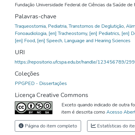
Fundação Universidade Federal de Ciências da Saúde de 
Palavras-chave
Traqueostomia
,
Pediatria
,
Transtornos de Deglutição
,
Ali
Fonoaudiologia
,
[en] Tracheostomy
,
[en] Pediatrics
,
[en] D
[en] Food
,
[en] Speech, Language and Hearing Sciences
URI
https://repositorio.ufcspa.edu.br/handle/123456789/29
Coleções
PPGPED - Dissertações
Licença Creative Commons
Exceto quando indicado de outra fo
item é descrita como
Acesso Abert
Página do item completo
Estatísticas do it