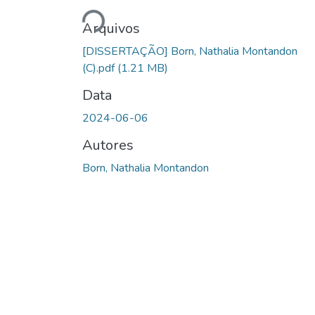
Carregando...
Arquivos
[DISSERTAÇÃO] Born, Nathalia Montandon
(C).pdf
(1.21 MB)
Data
2024-06-06
Autores
Born, Nathalia Montandon