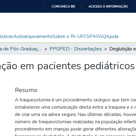
COMUNICA BR
ACESSO À INFORMAÇÃO
IR
PARA
O
ísticas
Autoarquivamento
Sobre o RI-UFCSPA
FAQ
Ajuda
CONTEÚDO
Programa de Pós-Graduação em Pediatria: Atenção à Saúde da Criança e ao Adolescente
PPGPED - Dissertações
ação em pacientes pediátrico
Resumo
A traqueostomia é um procedimento cirúrgico que tem co
estabelecer uma comunicação direta entre a traqueia e o 
de criar uma via aérea segura. Nas últimas décadas, hou
número de traqueostomias realizadas na população infanti
procedimento em crianças pode gerar diferentes alteraçõe