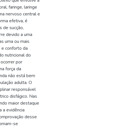
mplexo que envolve a
al, faringe, laringe
ma nervoso central e
orma efetiva, é
s de sucção,
orre devido a uma
das uma ou mais
e e conforto da
o nutricional do
 ocorrer por
na força da
ainda não está bem
pulação adulta. O
plinar responsável
trico disfágico. Nas
ando maior destaque
a a evidência
 comprovação desse
tornam-se