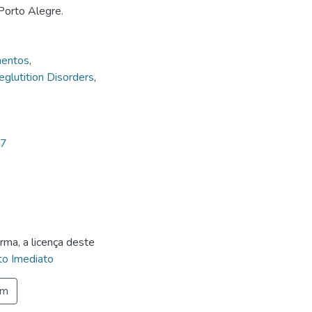
Porto Alegre.
mentos
,
eglutition Disorders
,
97
rma, a licença deste
o Imediato
em