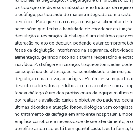
funcionais na deglutição. A deglutição é um processo co
participação de diversos músculos e estruturas da região or
e esôfago, participando de maneira integrada com o siste
periférico. Para que uma criança consiga se alimentar de f
necessário que tenha a habilidade de coordenar as funçõe
deglutição e respiração. A disfagia é um distúrbio que oc
alteração no ato de deglutir, podendo estar comprometi
fases da deglutição, interferindo na segurança, efetividad
alimentação, gerando risco ao sistema respiratório e estad
indivíduo. A disfagia em crianças traqueostomizadas pode
consequência de alterações na sensibilidade e diminuição 
deglutição e na elevação laríngea. Porém, esse impacto 
descrito na literatura pediátrica, como acontece com a po
fonoaudiólogo é um dos profissionais da equipe multidisci
por realizar a avaliação clínica e objetiva do paciente pediá
últimas décadas a atuação fonoaudiológica vem conquist
no tratamento da disfagia em ambiente hospitalar. Embor
empírica corrobore a necessidade desse atendimento, a
benefício ainda não está bem quantificada. Desta forma, 