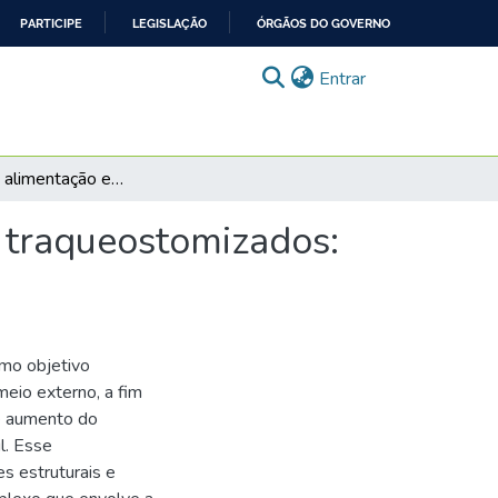
PARTICIPE
LEGISLAÇÃO
ÓRGÃOS DO GOVERNO
(current)
Entrar
Deglutição e alimentação em pacientes pediátricos traqueostomizados: revisão sistemática
s traqueostomizados:
mo objetivo
meio externo, a fim
ve aumento do
l. Esse
s estruturais e