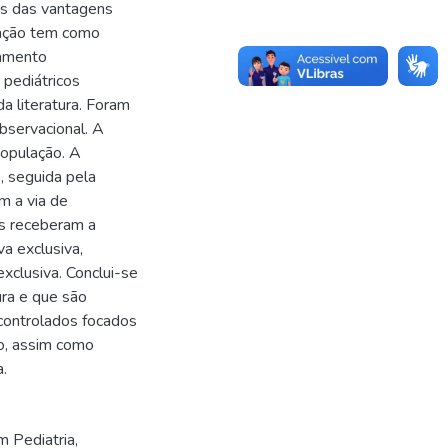
as das vantagens
tação tem como
hamento
 pediátricos
a literatura. Foram
bservacional. A
população. A
o, seguida pela
m a via de
s receberam a
a exclusiva,
xclusiva. Conclui-se
ura e que são
controlados focados
o, assim como
a.
 Pediatria,