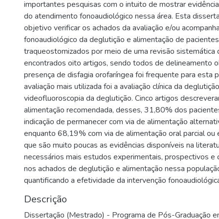
importantes pesquisas com o intuito de mostrar evidênci
do atendimento fonoaudiológico nessa área. Esta disser
objetivo verificar os achados da avaliação e/ou acompan
fonoaudiológico da deglutição e alimentação de pacientes
traqueostomizados por meio de uma revisão sistemática d
encontrados oito artigos, sendo todos de delineamento o
presença de disfagia orofaríngea foi frequente para esta 
avaliação mais utilizada foi a avaliação clínica da deglutiçã
videofluoroscopia da deglutição. Cinco artigos descrevera
alimentação recomendada, desses, 31,80% dos paciente
indicação de permanecer com via de alimentação alternativ
enquanto 68,19% com via de alimentação oral parcial ou e
que são muito poucas as evidências disponíveis na literat
necessários mais estudos experimentais, prospectivos e 
nos achados de deglutição e alimentação nessa populaçã
quantificando a efetividade da intervenção fonoaudiológic
Descrição
Dissertação (Mestrado) - Programa de Pós-Graduação em