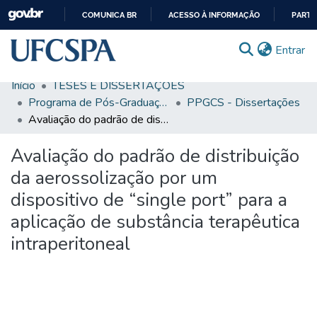
COMUNICA BR
ACESSO À INFORMAÇÃO
PARTI
IR
(c
Entrar
PARA
O
Início
TESES E DISSERTAÇÕES
CONTEÚDO
Comunidades & Coleções
Programa de Pós-Graduação em Ciências da Saúde
PPGCS - Dissertações
Avaliação do padrão de distribuição da aerossolização por um dispositivo de “single port” para a aplicação de substância terapêutica intraperitoneal
Busca Facetada
Avaliação do padrão de distribuição
Estatísticas
da aerossolização por um
Autoarquivamento
dispositivo de “single port” para a
Sobre o RI-UFCSPA
aplicação de substância terapêutica
FAQ
intraperitoneal
Ajuda