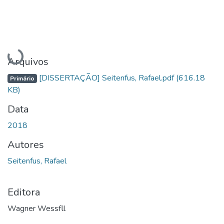
Carregando...
Arquivos
[DISSERTAÇÃO] Seitenfus, Rafael.pdf
(616.18
Primário
KB)
Data
2018
Autores
Seitenfus, Rafael
Editora
Wagner Wessfll