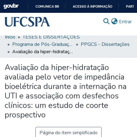
COMUNICA BR
ACESSO À INFORMAÇÃO
PARTI
IR
(c
Entrar
PARA
O
Início
TESES E DISSERTAÇÕES
CONTEÚDO
Comunidades & Coleções
Programa de Pós-Graduação em Ciências da Saúde
PPGCS - Dissertações
Avaliação da hiper-hidratação avaliada pelo vetor de impedância bioelétrica durante a internação na UTI e associação com desfechos clínicos: um estudo de coorte prospectivo
Busca Facetada
Avaliação da hiper-hidratação
Estatísticas
avaliada pelo vetor de impedância
Autoarquivamento
bioelétrica durante a internação na
Sobre o RI-UFCSPA
UTI e associação com desfechos
FAQ
clínicos: um estudo de coorte
prospectivo
Ajuda
Página do item simplificado