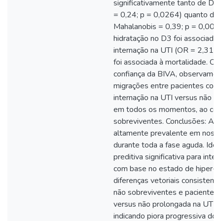
significativamente tanto de D3
= 0,24; p = 0,0264) quanto de 
Mahalanobis = 0,39; p = 0,0006
hidratação no D3 foi associad
internação na UTI (OR = 2,31; 
foi associada à mortalidade. C
confiança da BIVA, observamos 
migrações entre pacientes co
internação na UTI versus não 
em todos os momentos, ao com
sobreviventes. Conclusões: A hi
altamente prevalente em nossa
durante toda a fase aguda. Ide
preditiva significativa para int
com base no estado de hiper-h
diferenças vetoriais consistent
não sobreviventes e pacientes
versus não prolongada na UTI 
indicando piora progressiva do 