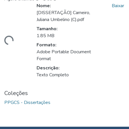
Nome:
Baixar
[DISSERTAÇÃO] Carneiro,
Juliana Umbelino (C).pdf
gando...
Tamanho:
1.85 MB
Formato:
Adobe Portable Document
Format
Descrição:
Texto Completo
Coleções
PPGCS - Dissertações