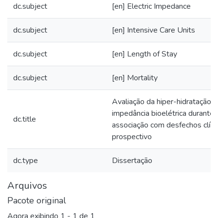
dc.subject
[en] Electric Impedance
dc.subject
[en] Intensive Care Units
dc.subject
[en] Length of Stay
dc.subject
[en] Mortality
Avaliação da hiper-hidratação a
impedância bioelétrica durante 
dc.title
associação com desfechos clíni
prospectivo
dc.type
Dissertação
Arquivos
Pacote original
Agora exibindo
1 - 1 de 1