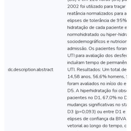
2002 foi utilizado para traçar o
reatância normalizados para a a
elipses de tolerância de 95% e 
hidratação de cada paciente em
normohidratado ou hiper-hidrata
sociodemográficos e nutriciona
admissão. Os pacientes foram 
UTI para avaliação dos desfech
incluíram tempo de permanência
dc.description.abstract
UTI. Resultados: Um total de 
14,58 anos, 56,6% homens, SA
foram avaliados no início do e
D5. A hiperhidratação foi obs
pacientes no D1, 67,0% no D3
mudanças significativas no stat
D3 (p=0,093) ou entre D1 e D
elipses de confiança da BIVA,
vetorial ao longo do tempo, co