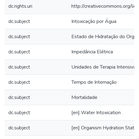
dc.rights.uri
http://creativecommons.org/lic
dc.subject
Intoxicação por Água
dc.subject
Estado de Hidratação do Orga
dc.subject
Impedância Elétrica
dc.subject
Unidades de Terapia Intensiva
dc.subject
Tempo de Internação
dc.subject
Mortalidade
dc.subject
[en] Water Intoxication
dc.subject
[en] Organism Hydration Statu