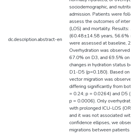
sociodemographic, and nutrition
admission. Patients were follow
assess the outcomes of intere
(LOS) and mortality. Results: A
(60.48±14.58 years, 56.6% ma
dc.description.abstract-en
were assessed at baseline, 2
Overhydration was observed in
67.0% on D3, and 69.5% on D5,
changes in hydration status b
D1-D5 (p=0.180). Based on BIV
vector migration was observed 
differing significantly from bo
= 0.24; p = 0.0264) and D5 (Ma
p = 0.0006). Only overhydrati
with prolonged ICU-LOS (OR=2
and it was not associated with
confidence ellipses, we observe
migrations between patients w