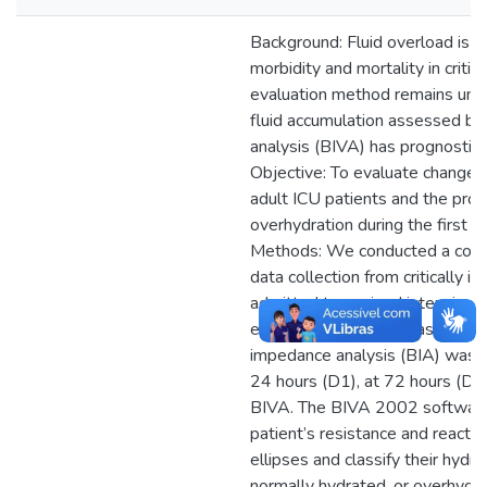
Background: Fluid overload is a
morbidity and mortality in critica
evaluation method remains uncer
fluid accumulation assessed by
analysis (BIVA) has prognostic 
Objective: To evaluate changes 
adult ICU patients and the prog
overhydration during the first f
Methods: We conducted a cohor
data collection from critically i
admitted to a mixed intensive c
expected stay of at least 72 hou
impedance analysis (BIA) was p
24 hours (D1), at 72 hours (D3)
BIVA. The BIVA 2002 software
patient’s resistance and react
ellipses and classify their hydr
normally hydrated, or overhydrat