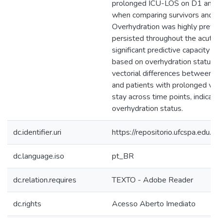
prolonged ICU-LOS on D1 and D
when comparing survivors and n
Overhydration was highly prev
persisted throughout the acute
significant predictive capacity 
based on overhydration status 
vectorial differences between s
and patients with prolonged v
stay across time points, indica
overhydration status.
dc.identifier.uri
https://repositorio.ufcspa.ed
dc.language.iso
pt_BR
dc.relation.requires
TEXTO - Adobe Reader
dc.rights
Acesso Aberto Imediato