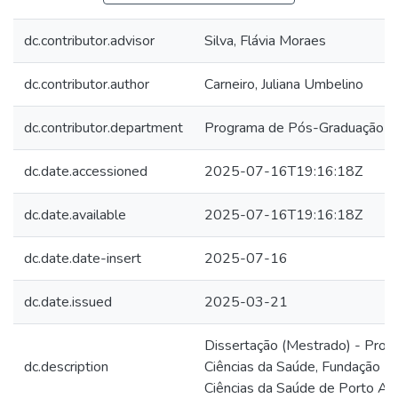
dc.contributor.advisor
Silva, Flávia Moraes
dc.contributor.author
Carneiro, Juliana Umbelino
dc.contributor.department
Programa de Pós-Graduação em
dc.date.accessioned
2025-07-16T19:16:18Z
dc.date.available
2025-07-16T19:16:18Z
dc.date.date-insert
2025-07-16
dc.date.issued
2025-03-21
Dissertação (Mestrado) - Pro
dc.description
Ciências da Saúde, Fundação U
Ciências da Saúde de Porto Ale