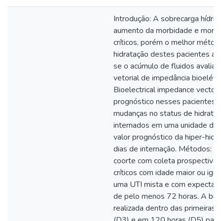
Introdução: A sobrecarga hídric
aumento da morbidade e morta
críticos, porém o melhor métod
hidratação destes pacientes ain
se o acúmulo de fluidos avalia
vetorial de impedância bioelétri
Bioelectrical impedance vector 
prognóstico nesses pacientes. O
mudanças no status de hidrataç
internados em uma unidade de t
valor prognóstico da hiper-hidr
dias de internação. Métodos: 
coorte com coleta prospectiva
críticos com idade maior ou igu
uma UTI mista e com expectati
de pelo menos 72 horas. A bioi
realizada dentro das primeiras
(D3) e em 120 horas (D5) para