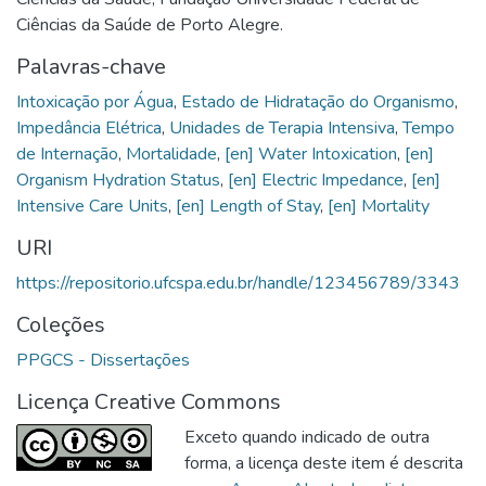
Ciências da Saúde de Porto Alegre.
Palavras-chave
Intoxicação por Água
,
Estado de Hidratação do Organismo
,
Impedância Elétrica
,
Unidades de Terapia Intensiva
,
Tempo
de Internação
,
Mortalidade
,
[en] Water Intoxication
,
[en]
Organism Hydration Status
,
[en] Electric Impedance
,
[en]
Intensive Care Units
,
[en] Length of Stay
,
[en] Mortality
URI
https://repositorio.ufcspa.edu.br/handle/123456789/3343
Coleções
PPGCS - Dissertações
Licença Creative Commons
Exceto quando indicado de outra
forma, a licença deste item é descrita