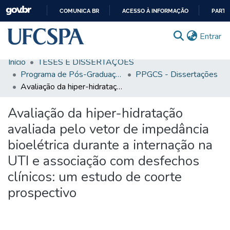
COMUNICA BR
ACESSO À INFORMAÇÃO
PARTI
IR
(c
Entrar
PARA
O
Início
TESES E DISSERTAÇÕES
CONTEÚDO
Comunidades & Coleções
Programa de Pós-Graduação em Ciências da Saúde
PPGCS - Dissertações
Avaliação da hiper-hidratação avaliada pelo vetor de impedância bioelétrica durante a internação na UTI e associação com desfechos clínicos: um estudo de coorte prospectivo
Busca Facetada
Avaliação da hiper-hidratação
Estatísticas
avaliada pelo vetor de impedância
Autoarquivamento
bioelétrica durante a internação na
Sobre o RI-UFCSPA
UTI e associação com desfechos
FAQ
clínicos: um estudo de coorte
prospectivo
Ajuda