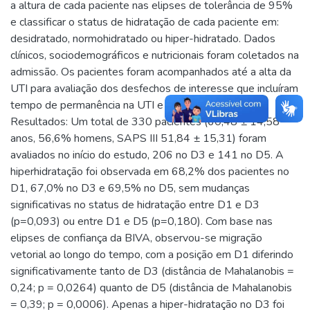
a altura de cada paciente nas elipses de tolerância de 95%
e classificar o status de hidratação de cada paciente em:
desidratado, normohidratado ou hiper-hidratado. Dados
clínicos, sociodemográficos e nutricionais foram coletados na
admissão. Os pacientes foram acompanhados até a alta da
UTI para avaliação dos desfechos de interesse que incluíram
tempo de permanência na UTI e mortalidade na UTI.
Resultados: Um total de 330 pacientes (60,48 ± 14,58
anos, 56,6% homens, SAPS III 51,84 ± 15,31) foram
avaliados no início do estudo, 206 no D3 e 141 no D5. A
hiperhidratação foi observada em 68,2% dos pacientes no
D1, 67,0% no D3 e 69,5% no D5, sem mudanças
significativas no status de hidratação entre D1 e D3
(p=0,093) ou entre D1 e D5 (p=0,180). Com base nas
elipses de confiança da BIVA, observou-se migração
vetorial ao longo do tempo, com a posição em D1 diferindo
significativamente tanto de D3 (distância de Mahalanobis =
0,24; p = 0,0264) quanto de D5 (distância de Mahalanobis
= 0,39; p = 0,0006). Apenas a hiper-hidratação no D3 foi