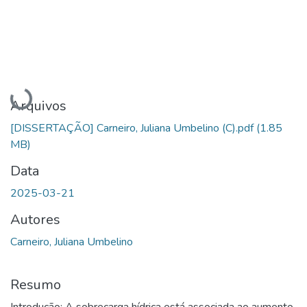
Carregando...
Arquivos
[DISSERTAÇÃO] Carneiro, Juliana Umbelino (C).pdf
(1.85
MB)
Data
2025-03-21
Autores
Carneiro, Juliana Umbelino
Resumo
Introdução: A sobrecarga hídrica está associada ao aumento