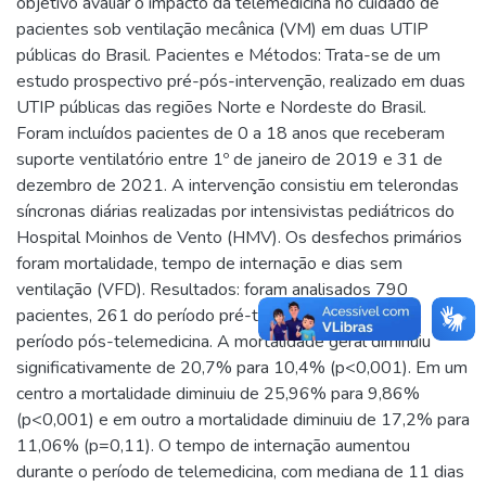
objetivo avaliar o impacto da telemedicina no cuidado de
pacientes sob ventilação mecânica (VM) em duas UTIP
públicas do Brasil. Pacientes e Métodos: Trata-se de um
estudo prospectivo pré-pós-intervenção, realizado em duas
UTIP públicas das regiões Norte e Nordeste do Brasil.
Foram incluídos pacientes de 0 a 18 anos que receberam
suporte ventilatório entre 1º de janeiro de 2019 e 31 de
dezembro de 2021. A intervenção consistiu em telerondas
síncronas diárias realizadas por intensivistas pediátricos do
Hospital Moinhos de Vento (HMV). Os desfechos primários
foram mortalidade, tempo de internação e dias sem
ventilação (VFD). Resultados: foram analisados 790
pacientes, 261 do período pré-telemedicina e 529 do
período pós-telemedicina. A mortalidade geral diminuiu
significativamente de 20,7% para 10,4% (p<0,001). Em um
centro a mortalidade diminuiu de 25,96% para 9,86%
(p<0,001) e em outro a mortalidade diminuiu de 17,2% para
11,06% (p=0,11). O tempo de internação aumentou
durante o período de telemedicina, com mediana de 11 dias