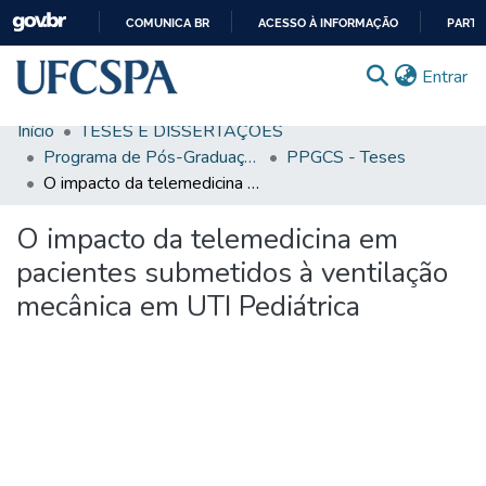
COMUNICA BR
ACESSO À INFORMAÇÃO
PARTI
IR
(c
Entrar
PARA
O
Início
TESES E DISSERTAÇÕES
CONTEÚDO
Comunidades & Coleções
Programa de Pós-Graduação em Ciências da Saúde
PPGCS - Teses
O impacto da telemedicina em pacientes submetidos à ventilação mecânica em UTI Pediátrica
Busca Facetada
O impacto da telemedicina em
Estatísticas
pacientes submetidos à ventilação
Autoarquivamento
mecânica em UTI Pediátrica
Sobre o RI-UFCSPA
FAQ
Ajuda