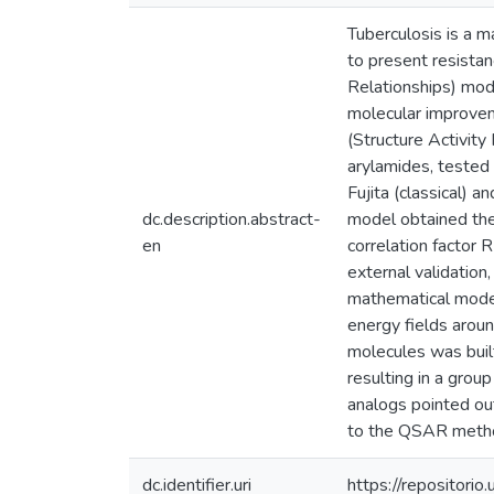
Tuberculosis is a m
to present resistan
Relationships) mode
molecular improveme
(Structure Activit
arylamides, tested
Fujita (classical)
dc.description.abstract-
model obtained the 
en
correlation factor 
external validation
mathematical model
energy fields aroun
molecules was buil
resulting in a grou
analogs pointed ou
to the QSAR methodo
dc.identifier.uri
https://repositor