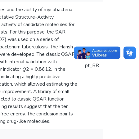
ies and the ability of mycobacteria
itative Structure-Activity
 activity of candidate molecules for
osts. For this purpose, the SAR
07) was used on a series of
bacterium tuberculosis. The Hansh-
 were developed. The classic QSAR
ith internal validation with
pt_BR
 indicator 𝑄2 = 0.8612. In the
ndicating a highly predictive
ation, which allowed estimating the
 improvement. A library of small
cted to classic QSAR function,
king results suggest that the ten
ree energy. The conclusion points
ing drug-like molecules.