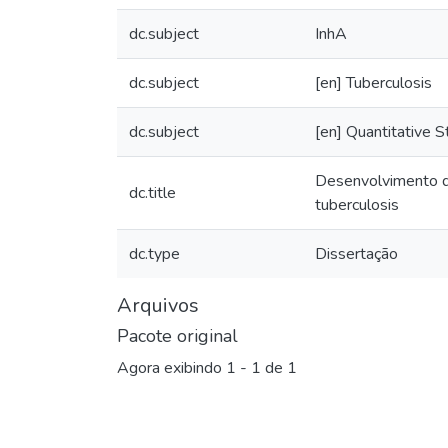
dc.subject
InhA
dc.subject
[en] Tuberculosis
dc.subject
[en] Quantitative S
Desenvolvimento d
dc.title
tuberculosis
dc.type
Dissertação
Arquivos
Pacote original
Agora exibindo
1 - 1 de 1