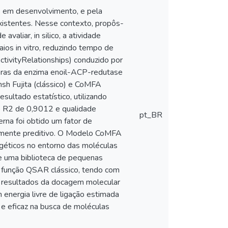
s em desenvolvimento, e pela
xistentes. Nesse contexto, propôs-
aliar, in silico, a atividade
ios in vitro, reduzindo tempo de
ActivityRelationships) conduzido por
doras da enzima enoil-ACP-redutase
h Fujita (clássico) e CoMFA
ultado estatístico, utilizando
ão R2 de 0,9012 e qualidade
pt_BR
erna foi obtido um fator de
amente preditivo. O Modelo CoMFA
géticos no entorno das moléculas
se uma biblioteca de pequenas
 função QSAR clássico, tendo com
s resultados da docagem molecular
nergia livre de ligação estimada
e eficaz na busca de moléculas