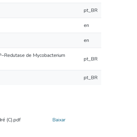
pt_BR
en
en
ACP–Redutase de Mycobacterium
pt_BR
pt_BR
é (C).pdf
Baixar