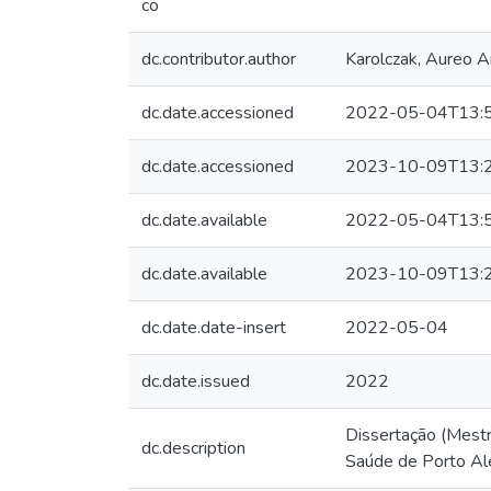
co
dc.contributor.author
Karolczak, Aureo 
dc.date.accessioned
2022-05-04T13:
dc.date.accessioned
2023-10-09T13:
dc.date.available
2022-05-04T13:
dc.date.available
2023-10-09T13:
dc.date.date-insert
2022-05-04
dc.date.issued
2022
Dissertação (Mest
dc.description
Saúde de Porto Al