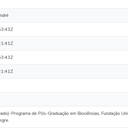
André
53:43Z
21:41Z
53:43Z
21:41Z
rado)-Programa de Pós-Graduação em Biociências, Fundação Univ
egre.