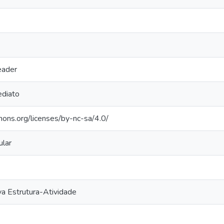
eader
diato
mons.org/licenses/by-nc-sa/4.0/
lar
va Estrutura-Atividade