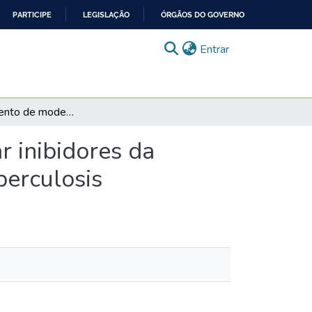
PARTICIPE
LEGISLAÇÃO
ÓRGÃOS DO GOVERNO
(current)
Entrar
Desenvolvimento de modelos QSAR para identificar inibidores da enzima Enoil–ACP–Redutase de Mycobacterium tuberculosis
 inibidores da
erculosis