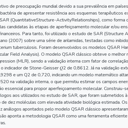
tivo de preocupação mundial devido a sua prevalência em paíse
bactéria de apresentar resistência aos esquemas terapêuticos e
 (QuantitativeStructure-ActivityRelationships), como forma de av
ulas candidatas às etapas de aperfeiçoamento molecular e/ou ensa
inanceiros. Para tanto, foi utilizado o estudo de SAR (Structure 
lano (2007) sobre uma série de arilamidas, testadas como inibi
terium tuberculosis. Foram desenvolvidos os modelos QSAR Hans
ular Field Analysis). O modelo QSAR clássico obteve o melhor res
gression (MLR), sendo a validação interna com fator de correlaç
 o indicador de Stone-Geisser 𝑄2 de 0,8612. Já na validação ext
0,9298 e um Q2 de 0,720, indicando um modelo matemático alt
0 na validação interna, o que permitiu estimar os campos ener
ação essencial para propor aperfeiçoamento molecular. Construiu-
logos aos utilizados no estudo de SAR, que foram submetidos à
 de dez moléculas com elevada atividade biológica estimada. O
z análogos apontados pelo modelo QSAR clássico apresentaram e
usão aponta a metodologia QSAR como uma ferramenta eficiente 
as.