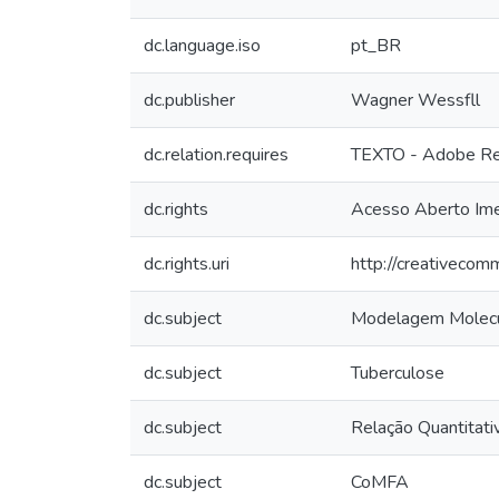
dc.language.iso
pt_BR
dc.publisher
Wagner Wessfll
dc.relation.requires
TEXTO - Adobe R
dc.rights
Acesso Aberto Ime
dc.rights.uri
http://creativecom
dc.subject
Modelagem Molecu
dc.subject
Tuberculose
dc.subject
Relação Quantitati
dc.subject
CoMFA