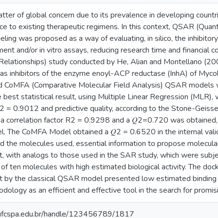
atter of global concern due to its prevalence in developing countr
ce to existing therapeutic regimens. In this context, QSAR (Quant
ling was proposed as a way of evaluating, in silico, the inhibitory
nt and/or in vitro assays, reducing research time and financial c
y Relationships) study conducted by He, Alian and Montellano (20
 as inhibitors of the enzyme enoyl-ACP reductase (InhA) of Myco
 and CoMFA (Comparative Molecular Field Analysis) QSAR models
best statistical result, using Multiple Linear Regression (MLR), w
R2 = 0.9012 and predictive quality, according to the Stone-Geisser
, a correlation factor R2 = 0.9298 and a 𝑄2=0.720 was obtained, i
. The CoMFA Model obtained a 𝑄2 = 0.6520 in the internal valid
d the molecules used, essential information to propose molecular
t, with analogs to those used in the SAR study, which were subje
p of ten molecules with high estimated biological activity. The doc
t by the classical QSAR model presented low estimated binding f
logy as an efficient and effective tool in the search for promis
io.ufcspa.edu.br/handle/123456789/1817