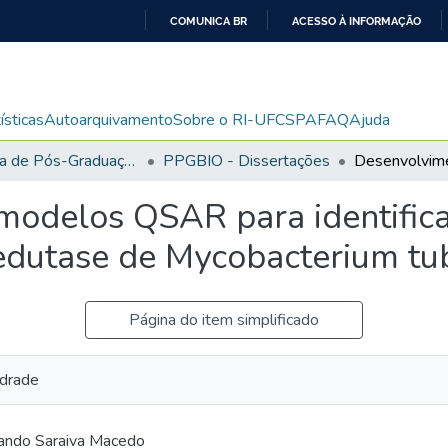
COMUNICA BR
ACESSO À INFORMAÇÃO
IR
PARA
O
ísticas
Autoarquivamento
Sobre o RI-UFCSPA
FAQ
Ajuda
CONTEÚDO
Programa de Pós-Graduação em Biociências
PPGBIO - Dissertações
odelos QSAR para identificar
dutase de Mycobacterium tub
Página do item simplificado
ndrade
nando Saraiva Macedo