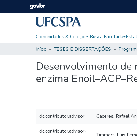
Comunidades & Coleções
Busca Facetada
Estat
Início
TESES E DISSERTAÇÕES
Desenvolvimento de m
enzima Enoil–ACP–Re
dc.contributor.advisor
Caceres, Rafael A
dc.contributor.advisor-
Timmers, Luis Fer