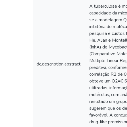
A tuberculose é mo
capacidade da mico
se a modelagem QSAR
inibitória de moléc
pesquisa e custos f
He, Alian e Montel
(InhA) de Mycobac
(Comparative Molec
Multiple Linear Re
dc.description.abstract
preditiva, conforme
correlação R2 de 
obteve um Q2=0,652
utilizadas, inform
moléculas, com aná
resultado um grupo
sugerem que os de
favorável. A concl
drug-like promissor