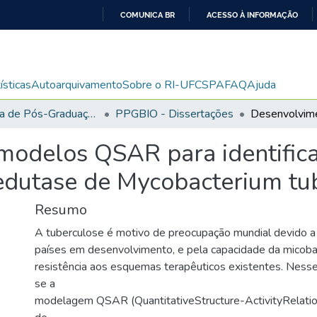
COMUNICA BR
ACESSO À INFORMAÇÃO
IR
PARA
O
ísticas
Autoarquivamento
Sobre o RI-UFCSPA
FAQ
Ajuda
CONTEÚDO
Programa de Pós-Graduação em Biociências
PPGBIO - Dissertações
odelos QSAR para identificar
dutase de Mycobacterium tub
Resumo
A tuberculose é motivo de preocupação mundial devido a
países em desenvolvimento, e pela capacidade da micoba
resistência aos esquemas terapêuticos existentes. Ness
se a
modelagem QSAR (QuantitativeStructure-ActivityRelatio