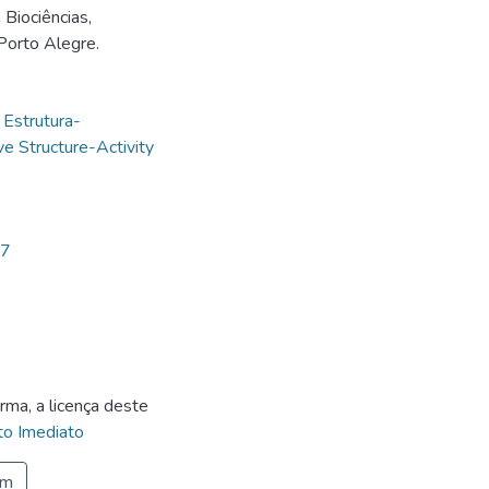
Biociências,
Porto Alegre.
 Estrutura-
ve Structure-Activity
17
rma, a licença deste
o Imediato
em