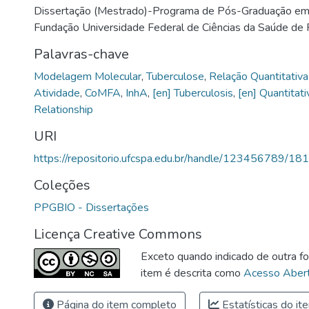
Dissertação (Mestrado)-Programa de Pós-Graduação em 
Fundação Universidade Federal de Ciências da Saúde de 
Palavras-chave
Modelagem Molecular
,
Tuberculose
,
Relação Quantitativa
Atividade
,
CoMFA
,
InhA
,
[en] Tuberculosis
,
[en] Quantitati
Relationship
URI
https://repositorio.ufcspa.edu.br/handle/123456789/18
Coleções
PPGBIO - Dissertações
Licença Creative Commons
Exceto quando indicado de outra fo
item é descrita como
Acesso Abert
Página do item completo
Estatísticas do it