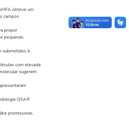
CoMFA obteve um
 os campos
ra propor
 de pequenas
m submetidos à
léculas com elevada
 molecular sugerem
apresentaram
todologia QSAR
like promissoras.