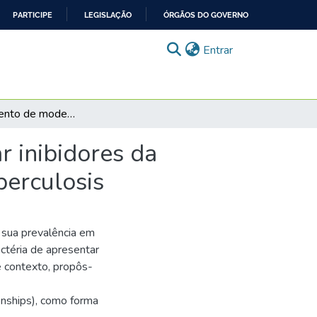
PARTICIPE
LEGISLAÇÃO
ÓRGÃOS DO GOVERNO
(current)
Entrar
Desenvolvimento de modelos QSAR para identificar inibidores da enzima Enoil–ACP–Redutase de Mycobacterium tuberculosis
 inibidores da
erculosis
 sua prevalência em
ctéria de apresentar
e contexto, propôs-
nships), como forma