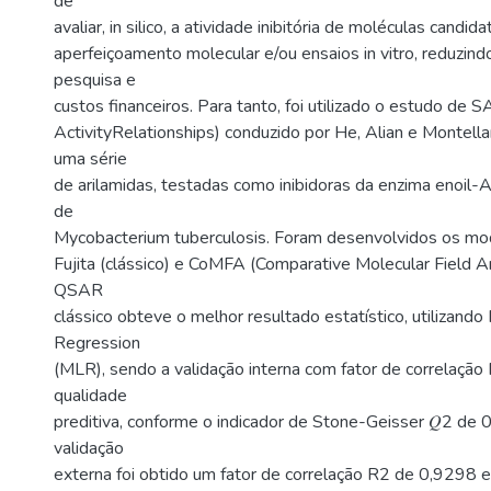
de
avaliar, in silico, a atividade inibitória de moléculas candi
aperfeiçoamento molecular e/ou ensaios in vitro, reduzin
pesquisa e
custos financeiros. Para tanto, foi utilizado o estudo de 
ActivityRelationships) conduzido por He, Alian e Montell
uma série
de arilamidas, testadas como inibidoras da enzima enoil
de
Mycobacterium tuberculosis. Foram desenvolvidos os 
Fujita (clássico) e CoMFA (Comparative Molecular Field A
QSAR
clássico obteve o melhor resultado estatístico, utilizando 
Regression
(MLR), sendo a validação interna com fator de correlaçã
qualidade
preditiva, conforme o indicador de Stone-Geisser 𝑄2 de 0
validação
externa foi obtido um fator de correlação R2 de 0,9298 