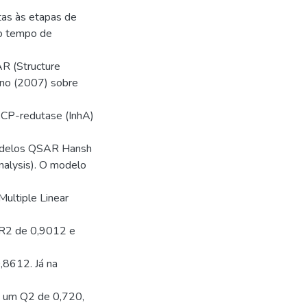
datas às etapas de
do tempo de
SAR (Structure
ano (2007) sobre
-ACP-redutase (InhA)
modelos QSAR Hansh
nalysis). O modelo
Multiple Linear
o R2 de 0,9012 e
,8612. Já na
e um Q2 de 0,720,