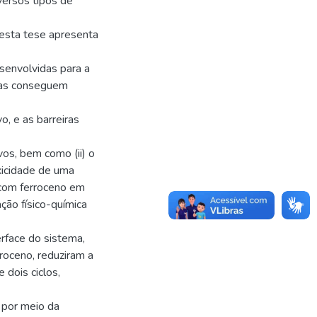
versos tipos de
 esta tese apresenta
esenvolvidas para a
tas conseguem
, e as barreiras
vos, bem como (ii) o
xicidade de uma
com ferroceno em
ção físico-química
rface do sistema,
roceno, reduziram a
 dois ciclos,
 por meio da