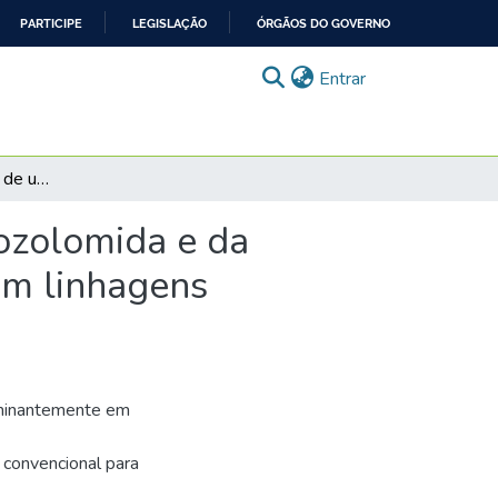
PARTICIPE
LEGISLAÇÃO
ÓRGÃOS DO GOVERNO
(current)
Entrar
Avaliação da eficácia de uma nanoemulsão de temozolomida e da influência de co e pré-tratamentos com ferroceno em linhagens celulares de glioblastoma humano
ozolomida e da
em linhagens
ominantemente em
 convencional para