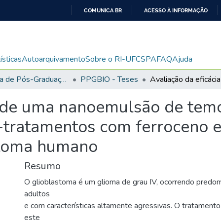
COMUNICA BR
ACESSO À INFORMAÇÃO
IR
PARA
O
ísticas
Autoarquivamento
Sobre o RI-UFCSPA
FAQ
Ajuda
CONTEÚDO
Programa de Pós-Graduação em Biociências
PPGBIO - Teses
a de uma nanoemulsão de tem
ré-tratamentos com ferroceno 
stoma humano
Resumo
O glioblastoma é um glioma de grau IV, ocorrendo pred
adultos
e com características altamente agressivas. O tratamento
este