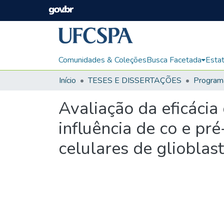
Comunidades & Coleções
Busca Facetada
Estat
Início
TESES E DISSERTAÇÕES
Avaliação da eficáci
influência de co e p
celulares de gliobla