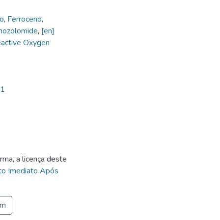
o
,
Ferroceno
,
mozolomide
,
[en]
eactive Oxygen
11
rma, a licença deste
to Imediato Após
em