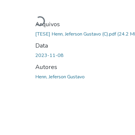
Carregando...
Arquivos
[TESE] Henn, Jeferson Gustavo (C).pdf
(24.2 M
Data
2023-11-08
Autores
Henn, Jeferson Gustavo