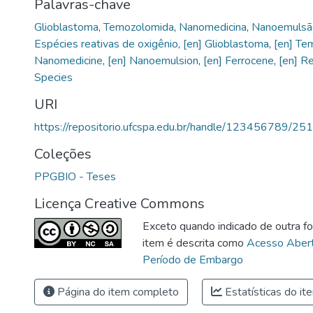
Palavras-chave
Glioblastoma
,
Temozolomida
,
Nanomedicina
,
Nanoemulsã
Espécies reativas de oxigênio
,
[en] Glioblastoma
,
[en] Te
Nanomedicine
,
[en] Nanoemulsion
,
[en] Ferrocene
,
[en] R
Species
URI
https://repositorio.ufcspa.edu.br/handle/123456789/25
Coleções
PPGBIO - Teses
Licença Creative Commons
Exceto quando indicado de outra fo
item é descrita como
Acesso Aber
Período de Embargo
Página do item completo
Estatísticas do it