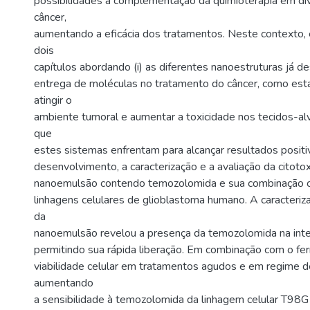
possibilidades à complementação da quimioterapia em di
câncer,
aumentando a eficácia dos tratamentos. Neste contexto,
dois
capítulos abordando (i) as diferentes nanoestruturas já d
entrega de moléculas no tratamento do câncer, como es
atingir o
ambiente tumoral e aumentar a toxicidade nos tecidos-alvo
que
estes sistemas enfrentam para alcançar resultados positi
desenvolvimento, a caracterização e a avaliação da citoto
nanoemulsão contendo temozolomida e sua combinação 
linhagens celulares de glioblastoma humano. A caracteriza
da
nanoemulsão revelou a presença da temozolomida na inte
permitindo sua rápida liberação. Em combinação com o fer
viabilidade celular em tratamentos agudos e em regime de
aumentando
a sensibilidade à temozolomida da linhagem celular T98G