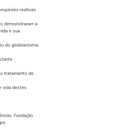
espécies reativas
dos demonstraram a
ida e sua
o do glioblastoma.
stante
no tratamento de
e vida destes
ncias, Fundação
re.