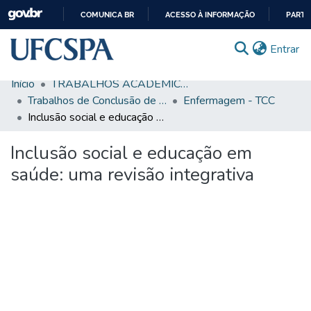
COMUNICA BR
ACESSO À INFORMAÇÃO
PARTI
IR
(c
Entrar
PARA
O
Início
TRABALHOS ACADÊMICOS
CONTEÚDO
Comunidades & Coleções
Trabalhos de Conclusão de Curso de Graduação
Enfermagem - TCC
Inclusão social e educação em saúde: uma revisão integrativa
Busca Facetada
Inclusão social e educação em
Estatísticas
saúde: uma revisão integrativa
Autoarquivamento
Sobre o RI-UFCSPA
FAQ
Ajuda
Carregando...