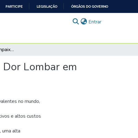
PARTICIPE
LEGISLAÇÃO
ÓRGÃOS DO GOVERNO
(current)
Entrar
Avaliação da Autocompaixão, Qualidade do Sono e Dor Lombar em Adultos
e Dor Lombar em
valentes no mundo,
ivos e altos custos
 uma alta