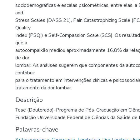
sociodemográficas e escalas psicométricas, entre elas, a
and
Stress Scales (DASS 21), Pain Catastrophizing Scale (PC
Quality
Index (PSQI) e Self-Compassion Scale (SCS). Os result
que a
autocompaixão mediou aproximadamente 16.8% da relaç
de dor
lombar. As análises sugerem que componentes da auto
contribuir
para o tratamento em intervenções clínicas e psicossociai
tratamento da dor lombar.
Descrição
Tese (Doutorado)-Programa de Pós-Graduação em Ciência
Fundação Universidade Federal de Ciências da Saúde de 
Palavras-chave
Autocompaixão
,
Compaixão
,
Lombalgia
,
Dor Lombar
,
Univ