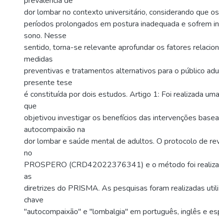
prevalência de
dor lombar no contexto universitário, considerando que 
períodos prolongados em postura inadequada e sofrem in
sono. Nesse
sentido, torna-se relevante aprofundar os fatores relacio
medidas
preventivas e tratamentos alternativos para o público adul
presente tese
é constituída por dois estudos. Artigo 1: Foi realizada um
que
objetivou investigar os benefícios das intervenções bas
autocompaixão na
dor lombar e saúde mental de adultos. O protocolo de rev
no
PROSPERO (CRD42022376341) e o método foi realiza
as
diretrizes do PRISMA. As pesquisas foram realizadas util
chave
"autocompaixão" e "lombalgia" em português, inglês e es