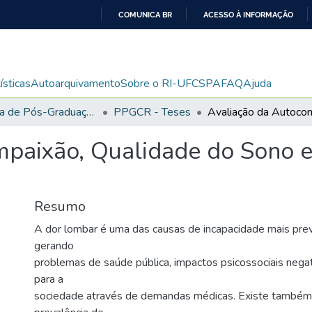
COMUNICA BR
ACESSO À INFORMAÇÃO
IR
PARA
O
ísticas
Autoarquivamento
Sobre o RI-UFCSPA
FAQ
Ajuda
CONTEÚDO
Programa de Pós-Graduação em Ciências da Reabilitação
PPGCR - Teses
mpaixão, Qualidade do Sono 
Resumo
A dor lombar é uma das causas de incapacidade mais pre
gerando
problemas de saúde pública, impactos psicossociais negat
para a
sociedade através de demandas médicas. Existe também,