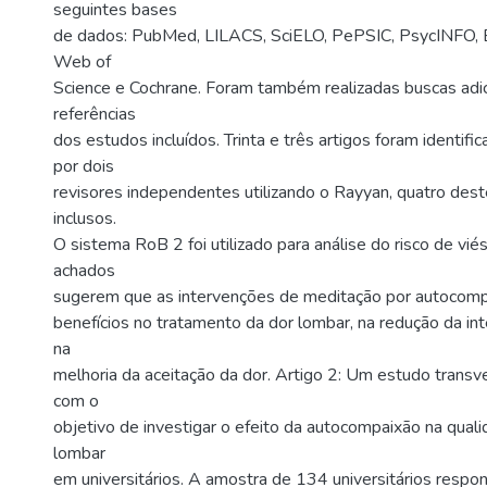
seguintes bases
de dados: PubMed, LILACS, SciELO, PePSIC, PsycINFO, 
Web of
Science e Cochrane. Foram também realizadas buscas adic
referências
dos estudos incluídos. Trinta e três artigos foram identifi
por dois
revisores independentes utilizando o Rayyan, quatro des
inclusos.
O sistema RoB 2 foi utilizado para análise do risco de viés
achados
sugerem que as intervenções de meditação por autoco
benefícios no tratamento da dor lombar, na redução da in
na
melhoria da aceitação da dor. Artigo 2: Um estudo transve
com o
objetivo de investigar o efeito da autocompaixão na qual
lombar
em universitários. A amostra de 134 universitários resp