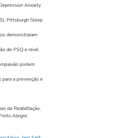
 Depression Anxiety
S), Pittsburgh Sleep
ados demonstraram
ão de PSQ e nível
compaixão podem
s para a prevenção e
s da Reabilitação,
Porto Alegre.
ersitários
,
[en] Self-