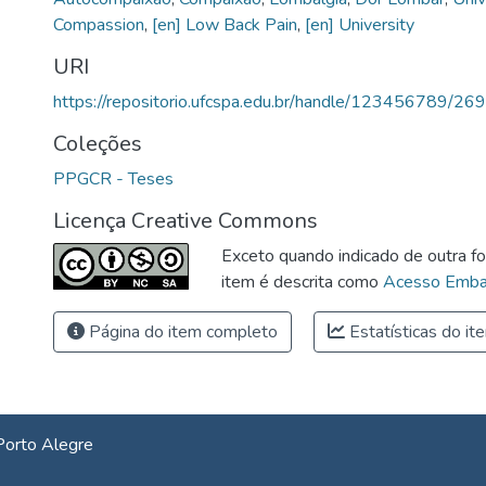
Compassion
,
[en] Low Back Pain
,
[en] University
URI
https://repositorio.ufcspa.edu.br/handle/123456789/26
Coleções
PPGCR - Teses
Licença Creative Commons
Exceto quando indicado de outra fo
item é descrita como
Acesso Emba
Página do item completo
Estatísticas do it
Porto Alegre