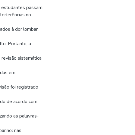
os estudantes passam
terferências no
nados à dor lombar,
to. Portanto, a
a revisão sistemática
eadas em
isão foi registrado
do de acordo com
izando as palavras-
panhol nas