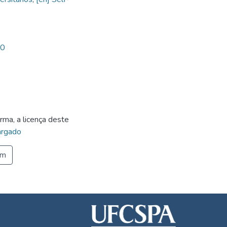
90
rma, a licença deste
rgado
em