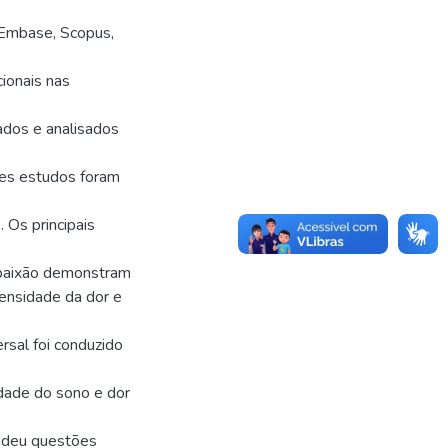
Embase, Scopus,
ionais nas
cados e analisados
tes estudos foram
. Os principais
mpaixão demonstram
tensidade da dor e
rsal foi conduzido
idade do sono e dor
ondeu questões