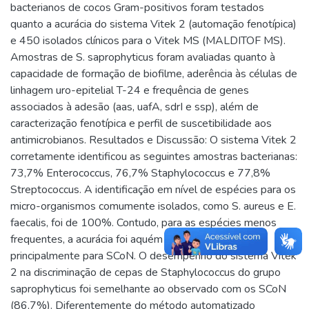
bacterianos de cocos Gram-positivos foram testados
quanto a acurácia do sistema Vitek 2 (automação fenotípica)
e 450 isolados clínicos para o Vitek MS (MALDITOF MS).
Amostras de S. saprophyticus foram avaliadas quanto à
capacidade de formação de biofilme, aderência às células de
linhagem uro-epitelial T-24 e frequência de genes
associados à adesão (aas, uafA, sdrI e ssp), além de
caracterização fenotípica e perfil de suscetibilidade aos
antimicrobianos. Resultados e Discussão: O sistema Vitek 2
corretamente identificou as seguintes amostras bacterianas:
73,7% Enterococcus, 76,7% Staphylococcus e 77,8%
Streptococcus. A identificação em nível de espécies para os
micro-organismos comumente isolados, como S. aureus e E.
faecalis, foi de 100%. Contudo, para as espécies menos
frequentes, a acurácia foi aquém do recomendado,
principalmente para SCoN. O desempenho do sistema Vitek
2 na discriminação de cepas de Staphylococcus do grupo
saprophyticus foi semelhante ao observado com os SCoN
(86,7%). Diferentemente do método automatizado