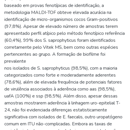
baseado em provas fenotípicas de identificação, a
metodologia MALDI-TOF obteve elevada acurácia na
identificação de micro-organismos cocos Gram-positivos
(97,8%). Apesar de elevado número de amostras terem
apresentado perfil atípico pelo método fenotípico referência
(60,4%), 99% dos S. saprophyticus foram identificados
corretamente pelo Vitek MS, bem como outras espécies
pertencentes ao grupo. A formação de biofilme foi
prevalente
nos isolados de S. saprophyticus (98,5%), com a maioria
categorizados como forte e moderadamente aderentes
(78,6%), além de elevada frequência de potenciais fatores
de virulência associados à aderência como aas (98,5%),
uafA (100%) e ssp (98,5%). Além disso, apesar dessas
amostras mostrarem aderência à linhagem uro-epitelial T-
24, não foi evidenciada diferenças estatisticamente
significativa com isolados de E. faecalis, outro uropatógeno
comum em ITU não-complicadas. Embora as taxas de