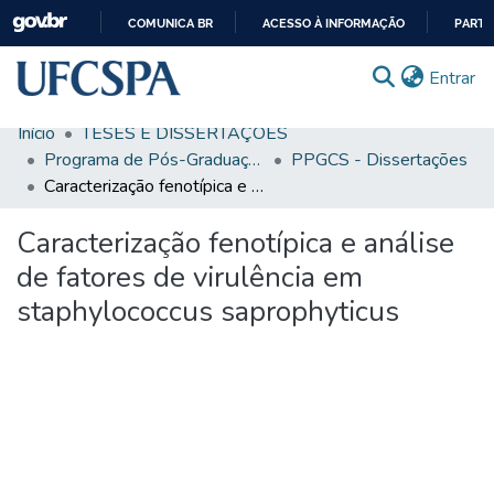
COMUNICA BR
ACESSO À INFORMAÇÃO
PARTI
IR
(c
Entrar
PARA
O
Início
TESES E DISSERTAÇÕES
CONTEÚDO
Comunidades & Coleções
Programa de Pós-Graduação em Ciências da Saúde
PPGCS - Dissertações
Caracterização fenotípica e análise de fatores de virulência em staphylococcus saprophyticus
Busca Facetada
Caracterização fenotípica e análise
Estatísticas
de fatores de virulência em
Autoarquivamento
staphylococcus saprophyticus
Sobre o RI-UFCSPA
FAQ
Ajuda