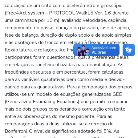
colocação de um cinto com o acelerômetro e giroscópio
(Free4Act system – PROTOCOL WalkL5 Ver. 1.6 durante
uma caminhada por 10 m), avaliando velocidade, cadência,
comprimento do passo, duração da passada, fase de apoio,
fase de balanço, duração de duplo apoio e de apoio simples
e as oscilações do tronco em relação à flexão e extensão,
flexão lateral e rotações. Ao final das avaliações os
participantes foram questionados, qual a preferência deles
em relação as caneleira utilizadas para deambulação. As
frequências absolutas e em percentual foram calculadas
para as variáveis qualitativas bem como média e desvio-
padrão para as quantitativas. Para a comparação dos grupos,
utilizou-se um modelo de equações generalizadas GEE
(Generalized Estimating Equations) que permite comparar
mais de dois grupos considerando a correlação existente
entre as observações do mesmo paciente. Para as
comparações duas a duas, utilizou-se a correção de
Bonferroni. O nível de significância adotado foi 5%. As