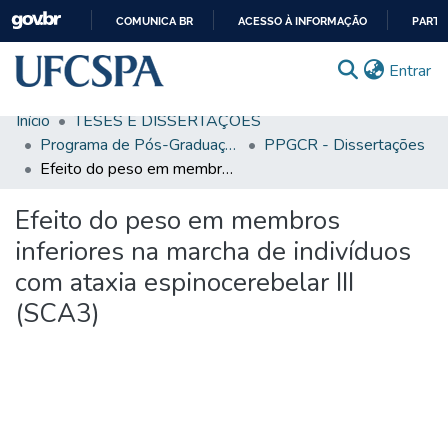
COMUNICA BR
ACESSO À INFORMAÇÃO
PARTI
IR
(c
Entrar
PARA
O
Início
TESES E DISSERTAÇÕES
CONTEÚDO
Comunidades & Coleções
Programa de Pós-Graduação em Ciências da Reabilitação
PPGCR - Dissertações
Efeito do peso em membros inferiores na marcha de indivíduos com ataxia espinocerebelar III (SCA3)
Busca Facetada
Efeito do peso em membros
Estatísticas
inferiores na marcha de indivíduos
Autoarquivamento
com ataxia espinocerebelar III
Sobre o RI-UFCSPA
(SCA3)
FAQ
Ajuda