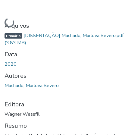
Carregando...
Arquivos
[DISSERTAÇÃO] Machado, Marlova Severo.pdf
Primário
(3.83 MB)
Data
2020
Autores
Machado, Marlova Severo
Editora
Wagner Wessfll
Resumo