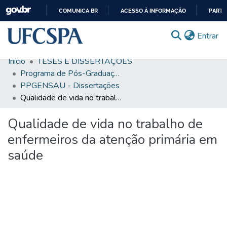
COMUNICA BR
ACESSO À INFORMAÇÃO
PARTI
IR
(c
Entrar
PARA
O
Início
TESES E DISSERTAÇÕES
CONTEÚDO
Comunidades & Coleções
Programa de Pós-Graduação em Ensino na Saúde
PPGENSAU - Dissertações
Busca Facetada
Qualidade de vida no trabalho de enfermeiros da atenção primária em saúde
Estatísticas
Qualidade de vida no trabalho de
Autoarquivamento
enfermeiros da atenção primária em
Sobre o RI-UFCSPA
saúde
FAQ
Ajuda