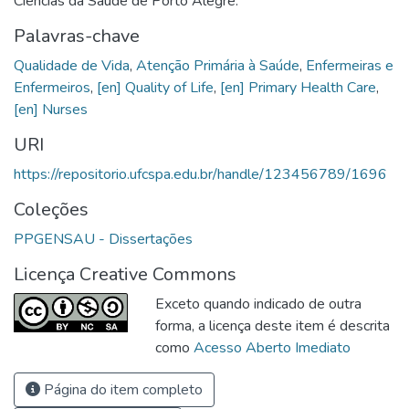
Ciências da Saúde de Porto Alegre.
Palavras-chave
Qualidade de Vida
,
Atenção Primária à Saúde
,
Enfermeiras e
Enfermeiros
,
[en] Quality of Life
,
[en] Primary Health Care
,
[en] Nurses
URI
https://repositorio.ufcspa.edu.br/handle/123456789/1696
Coleções
PPGENSAU - Dissertações
Licença Creative Commons
Exceto quando indicado de outra
forma, a licença deste item é descrita
como
Acesso Aberto Imediato
Página do item completo