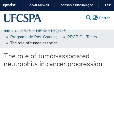
COMUNICA BR
ACESSO À INFORMAÇÃO
PARTI
IR
(c
Entrar
PARA
O
Início
TESES E DISSERTAÇÕES
CONTEÚDO
Comunidades & Coleções
Programa de Pós-Graduação em Biociências
PPGBIO - Teses
The role of tumor-associated neutrophils in cancer progression
Busca Facetada
The role of tumor-associated
Estatísticas
neutrophils in cancer progression
Autoarquivamento
Sobre o RI-UFCSPA
FAQ
Ajuda
Carregando...