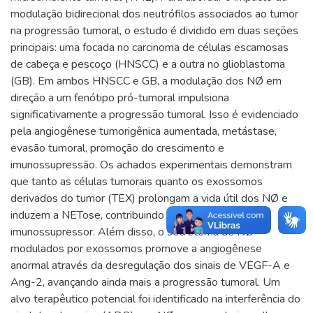
modulação bidirecional dos neutrófilos associados ao tumor
na progressão tumoral, o estudo é dividido em duas seções
principais: uma focada no carcinoma de células escamosas
de cabeça e pescoço (HNSCC) e a outra no glioblastoma
(GB). Em ambos HNSCC e GB, a modulação dos NØ em
direção a um fenótipo pró-tumoral impulsiona
significativamente a progressão tumoral. Isso é evidenciado
pela angiogênese tumorigênica aumentada, metástase,
evasão tumoral, promoção do crescimento e
imunossupressão. Os achados experimentais demonstram
que tanto as células tumorais quanto os exossomos
derivados do tumor (TEX) prolongam a vida útil dos NØ e
induzem a NETose, contribuindo para um ambiente
imunossupressor. Além disso, o secretoma de NØ
modulados por exossomos promove a angiogênese
anormal através da desregulação dos sinais de VEGF-A e
Ang-2, avançando ainda mais a progressão tumoral. Um
alvo terapêutico potencial foi identificado na interferência do