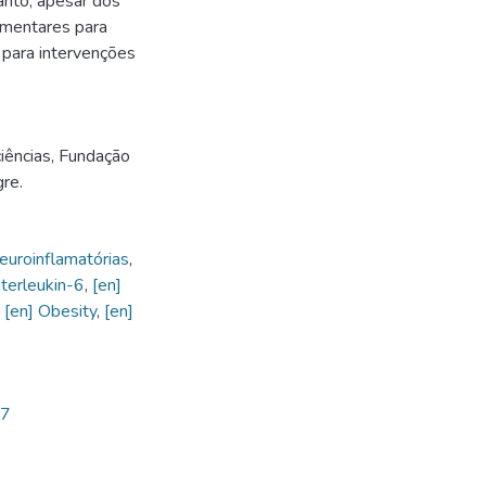
nto, apesar dos
ementares para
 para intervenções
ências, Fundação
re.
uroinflamatórias
,
nterleukin-6
,
[en]
,
[en] Obesity
,
[en]
77