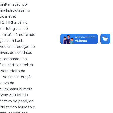
oinflamação, por
na hidroxilase no
a, a nível
T1, NRF2. Já, no
morfológicos, do
sirtuína 1 no tecido
ção com Lact.
moveu uma redução no
eis de sulfidrilas
o comparado ao
 no córtex cerebral
sem efeito da
u-se uma interação
ativo da
do um maior número
ão com o CONT. O
icativo de peso, de
do tecido adiposo e