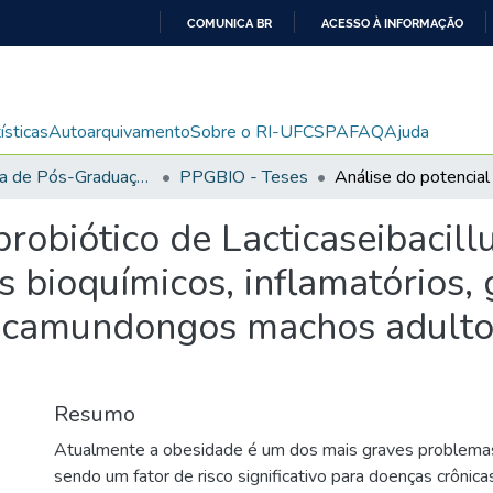
COMUNICA BR
ACESSO À INFORMAÇÃO
IR
PARA
O
ísticas
Autoarquivamento
Sobre o RI-UFCSPA
FAQ
Ajuda
CONTEÚDO
Programa de Pós-Graduação em Biociências
PPGBIO - Teses
probiótico de Lacticaseibaci
 bioquímicos, inflamatórios, 
 camundongos machos adulto
Resumo
Atualmente a obesidade é um dos mais graves problemas
sendo um fator de risco significativo para doenças crônica