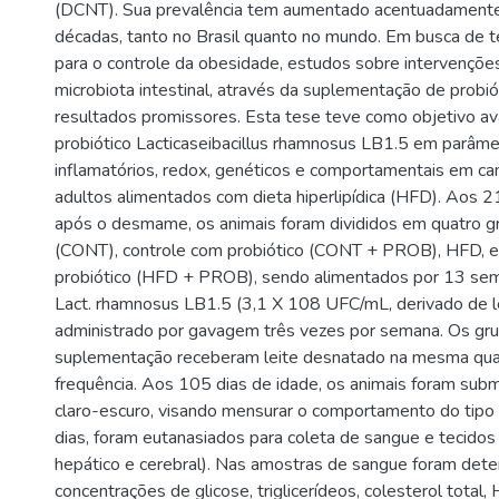
(DCNT). Sua prevalência tem aumentado acentuadamente
décadas, tanto no Brasil quanto no mundo. Em busca de t
para o controle da obesidade, estudos sobre intervençõ
microbiota intestinal, através da suplementação de probi
resultados promissores. Esta tese teve como objetivo ava
probiótico Lacticaseibacillus rhamnosus LB1.5 em parâme
)
inflamatórios, redox, genéticos e comportamentais em 
adultos alimentados com dieta hiperlipídica (HFD). Aos 21
após o desmame, os animais foram divididos em quatro gr
(CONT), controle com probiótico (CONT + PROB), HFD,
probiótico (HFD + PROB), sendo alimentados por 13 sem
Lact. rhamnosus LB1.5 (3,1 X 108 UFC/mL, derivado de lei
administrado por gavagem três vezes por semana. Os gr
suplementação receberam leite desnatado na mesma qua
frequência. Aos 105 dias de idade, os animais foram sub
claro-escuro, visando mensurar o comportamento do tipo
dias, foram eutanasiados para coleta de sangue e tecidos 
hepático e cerebral). Nas amostras de sangue foram det
concentrações de glicose, triglicerídeos, colesterol total,