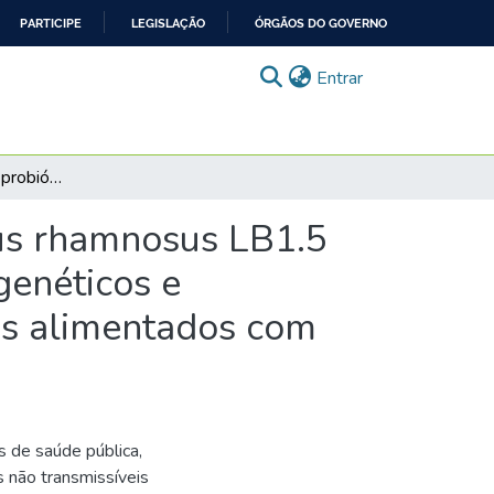
PARTICIPE
LEGISLAÇÃO
ÓRGÃOS DO GOVERNO
(current)
Entrar
Análise do potencial probiótico de Lacticaseibacillus rhamnosus LB1.5 através de parâmetros bioquímicos, inflamatórios, genéticos e comportamentais em camundongos machos adultos alimentados com dieta hiperlipídica
llus rhamnosus LB1.5
genéticos e
s alimentados com
 de saúde pública,
s não transmissíveis