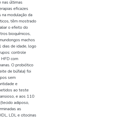
 nas últimas
erapias eficazes
es na modulação da
óticos, têm mostrado
liar o efeito do
tros bioquímicos,
camundongos machos
 dias de idade, logo
upos: controle
 e HFD com
anas. O probiótico
te de búfala) foi
upos sem
ntidade e
metidos ao teste
 ansioso, e aos 110
(tecido adiposo,
erminadas as
 HDL, LDL e citocinas