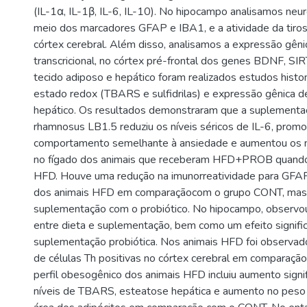
(IL-1α, IL-1β, IL-6, IL-10). No hipocampo analisamos neur
meio dos marcadores GFAP e IBA1, e a atividade da tirosi
córtex cerebral. Além disso, analisamos a expressão gênic
transcricional, no córtex pré-frontal dos genes BDNF, SIR
tecido adiposo e hepático foram realizados estudos histo
estado redox (TBARS e sulfidrilas) e expressão gênica de 
hepático. Os resultados demonstraram que a suplementa
rhamnosus LB1.5 reduziu os níveis séricos de IL-6, pro
comportamento semelhante à ansiedade e aumentou os nív
no fígado dos animais que receberam HFD+PROB quand
HFD. Houve uma redução na imunorreatividade para GFAP
dos animais HFD em comparaçãocom o grupo CONT, mas 
suplementação com o probiótico. No hipocampo, observo
entre dieta e suplementação, bem como um efeito signific
suplementação probiótica. Nos animais HFD foi observa
de células Th positivas no córtex cerebral em comparaç
perfil obesogênico dos animais HFD incluiu aumento signif
níveis de TBARS, esteatose hepática e aumento no peso 