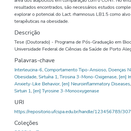
área dos adipócitos em comparação com o CONT. No enta
resultados encontrados, são necessários estudos compl
explorar o potencial do Lact. rhamnosus LB1.5 como alvo
terapêuticas na obesidade.
Descrição
Tese (Doutorado) - Programa de Pós-Graduação em Bioci
Universidade Federal de Ciências da Saúde de Porto Aleg
Palavras-chave
Interleucina-6
,
Comportamento Tipo-Ansioso
,
Doenças Ne
Obesidade
,
Sirtuína 1
,
Tirosina 3-Mono-Oxigenase
,
[en] I
Anxiety-Like Behavior
,
[en] Neuroinflammatory Diseases
Sirtuin 1
,
[en] Tyrosine 3-Monooxygenase
URI
https://repositorio.ufcspa.edu.br/handle/123456789/30
Coleções